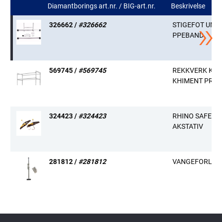
Diamantborings art.nr. / BIG-art.nr.
Beskrivelse
326662 /
#326662
STIGEFOT UNIV
PPEBAND
569745 /
#569745
REKKVERK KLA
KHIMENT PROF
324423 /
#324423
RHINO SAFECL
AKSTATIV
281812 /
#281812
VANGEFORLEN