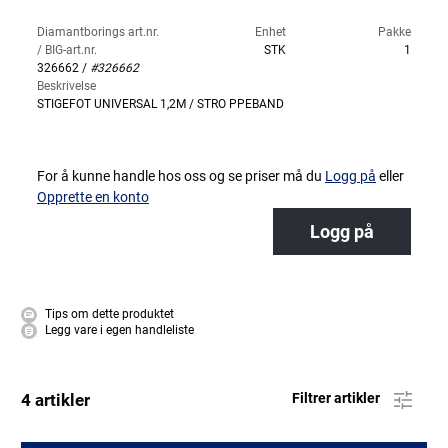
Diamantborings art.nr.
Enhet
Pakke
/ BIG-art.nr.
STK
1
326662 /
#326662
Beskrivelse
STIGEFOT UNIVERSAL 1,2M / STRO PPEBAND
For å kunne handle hos oss og se priser må du
Logg på
eller
Opprette en konto
Logg på
Tips om dette produktet
Legg vare i egen handleliste
4 artikler
Filtrer artikler