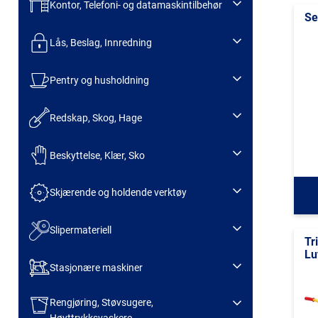
Kontor, Telefoni- og datamaskintilbehør
Se
Lås, Beslag, Innredning
Pentry og husholdning
Redskap, Skog, Hage
Beskyttelse, Klær, Sko
Skjærende og holdende verktøy
Slipermateriell
Tr
Lu
Stasjonære maskiner
Rengjøring, Støvsugere,