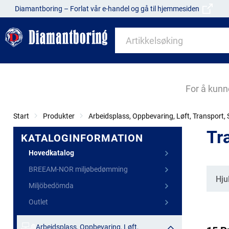
Diamantboring – Forlat vår e-handel og gå til hjemmesiden
For å kunn
Start
Produkter
Arbeidsplass, Oppbevaring, Løft, Transport, S
Tr
KATALOGINFORMATION
Hovedkatalog
BREEAM-NOR miljøbedømming
Kate
Hju
Miljöbedömda
Outlet
Arbeidsplass, Oppbevaring, Løft,