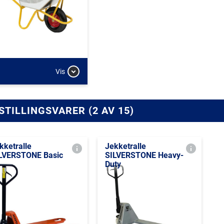
Vis
STILLINGSVARER (2 AV 15)
kketralle
Jekketralle
LVERSTONE Basic
SILVERSTONE Heavy-
Duty