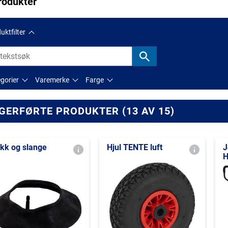
rodukter
uktfilter
gorier
Varemerke
Farge
GERFØRTE PRODUKTER (13 AV 15)
kk og slange
Hjul TENTE luft
J
H