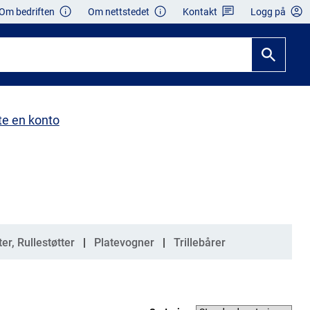
Om bedriften
Om nettstedet
Kontakt
Logg på
te en konto
er, Rullestøtter
Platevogner
Trillebårer