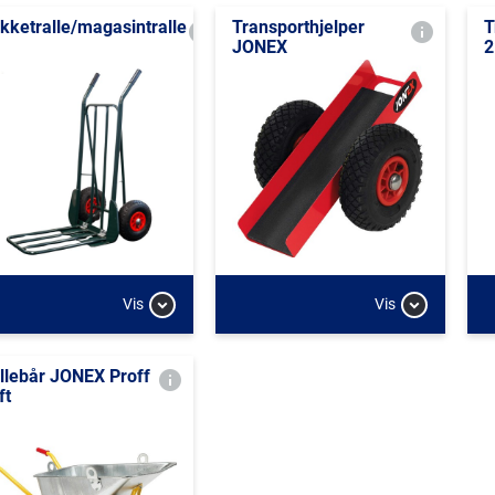
kketralle/magasintralle
Transporthjelper
T
JONEX
2
Vis
Vis
illebår JONEX Proff
ft