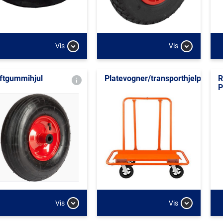
Vis
Vis
ftgummihjul
Platevogner/transporthjelper
R
P
Vis
Vis