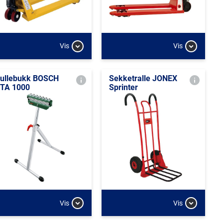
Vis
Vis
ullebukk BOSCH
Sekketralle JONEX
TA 1000
Sprinter
Vis
Vis