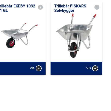
rillebår EKEBY 1032
Trillebår FISKARS
1 GL
Selvbygger
Vis
Vis