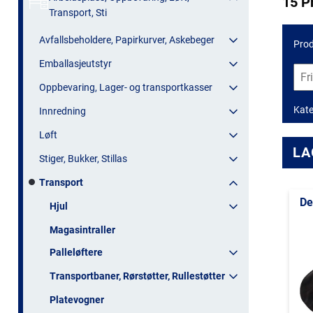
15 P
Transport, Sti
Avfallsbeholdere, Papirkurver, Askebeger
Prod
Emballasjeutstyr
Oppbevaring, Lager- og transportkasser
Kate
Innredning
Løft
LA
Stiger, Bukker, Stillas
Transport
De
Hjul
Magasintraller
Palleløftere
Transportbaner, Rørstøtter, Rullestøtter
Platevogner