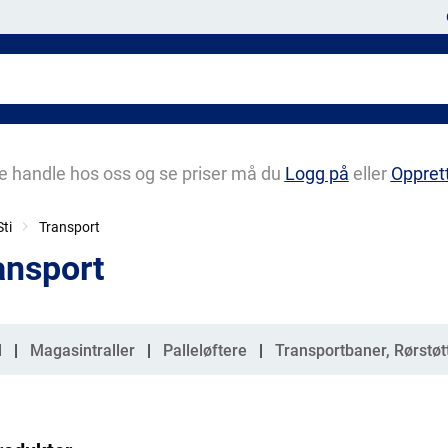
e handle hos oss og se priser må du
Logg på
eller
Oppret
ti
Transport
ansport
gorier
l
Magasintraller
Palleløftere
Transportbaner, Rørstøtt