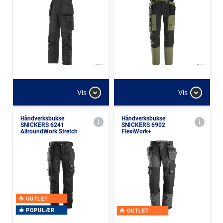
Vis
Vis
Håndverksbukse
Håndverksbukse
SNICKERS 6241
SNICKERS 6902
AllroundWork Stretch
FlexiWork+
OUTLET
POPULÆR
OUTLET