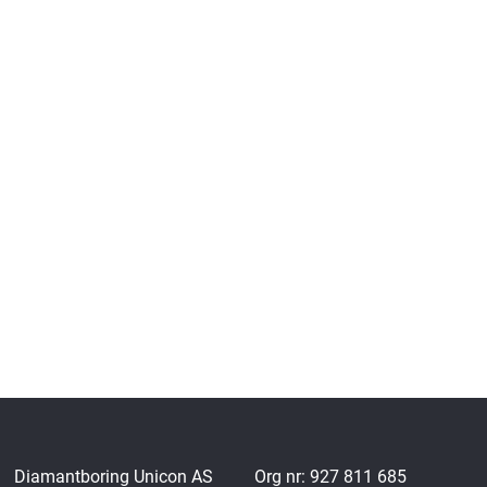
Diamantboring Unicon AS
Org nr: 927 811 685