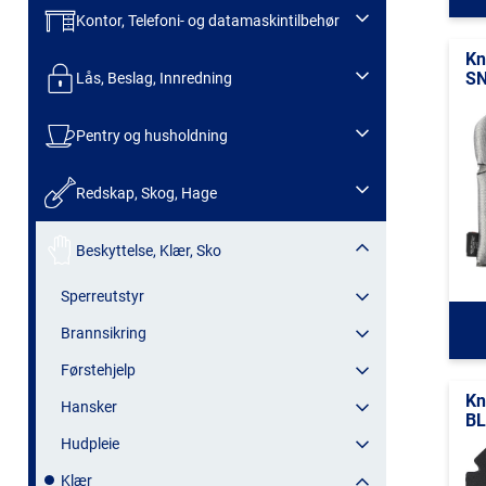
Kontor, Telefoni- og datamaskintilbehør
Kn
SN
Lås, Beslag, Innredning
Pentry og husholdning
Redskap, Skog, Hage
Beskyttelse, Klær, Sko
Sperreutstyr
Brannsikring
Førstehjelp
Kn
Hansker
BL
Hudpleie
Klær