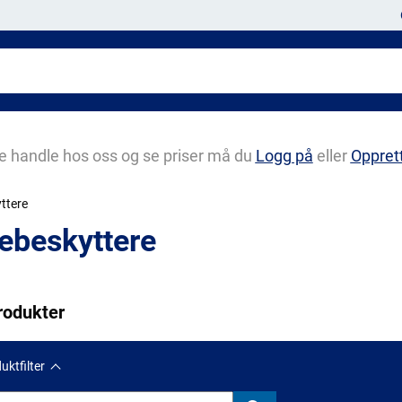
e handle hos oss og se priser må du
Logg på
eller
Oppret
ttere
ebeskyttere
rodukter
uktfilter