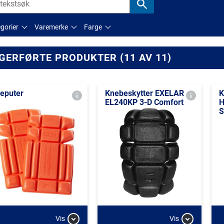
gorier
Varemerke
Farge
GERFØRTE PRODUKTER (11 AV 11)
eputer
Knebeskytter EXELAR
K
EL240KP 3-D Comfort
H
S
Vis
Vis