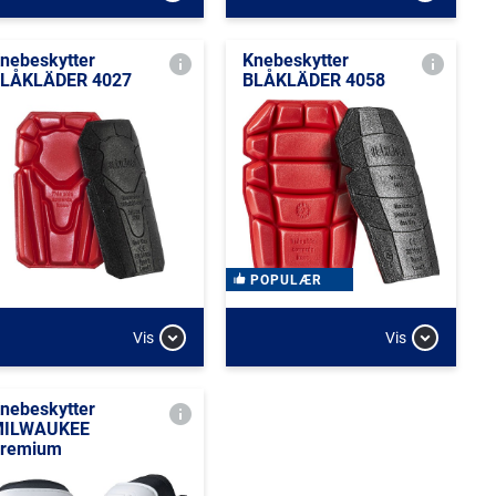
nebeskytter
Knebeskytter
LÅKLÄDER 4027
BLÅKLÄDER 4058
POPULÆR
Vis
Vis
nebeskytter
MILWAUKEE
remium