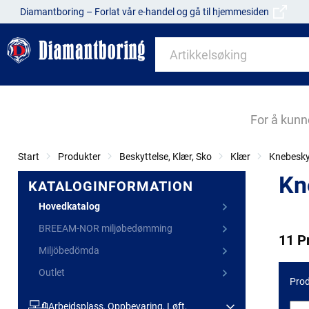
Diamantboring – Forlat vår e-handel og gå til hjemmesiden
For å kunn
Start
Produkter
Beskyttelse, Klær, Sko
Klær
Knebesky
Kn
KATALOGINFORMATION
Hovedkatalog
BREEAM-NOR miljøbedømming
11 P
Miljöbedömda
Outlet
Prod
Arbeidsplass, Oppbevaring, Løft,