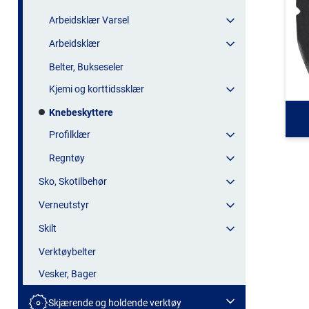
Arbeidsklær Varsel
Arbeidsklær
Belter, Bukseseler
Kjemi og korttidssklær
Knebeskyttere
Profilklær
Regntøy
Sko, Skotilbehør
Verneutstyr
Skilt
Verktøybelter
Vesker, Bager
Skjærende og holdende verktøy