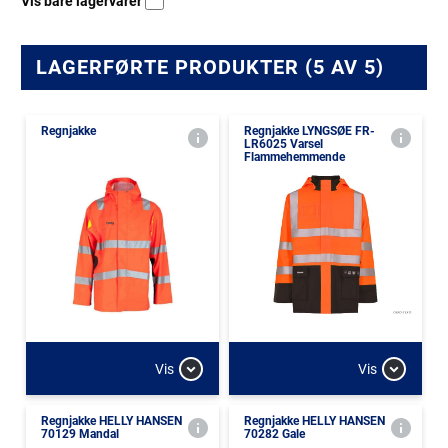
Vis bare lagervarer
LAGERFØRTE PRODUKTER (5 AV 5)
Regnjakke
Regnjakke LYNGSØE FR-
LR6025 Varsel
Flammehemmende
Vis
Vis
Regnjakke HELLY HANSEN
Regnjakke HELLY HANSEN
70129 Mandal
70282 Gale