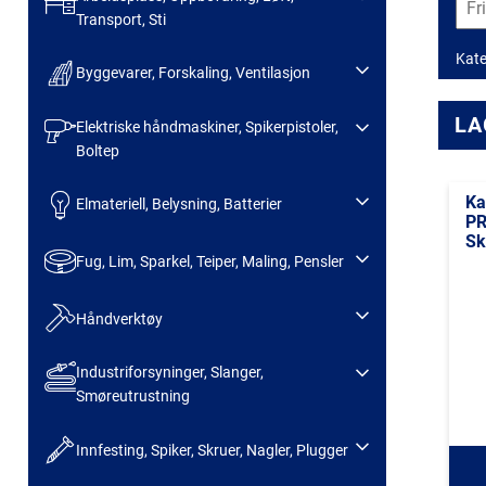
Transport, Sti
Kate
Byggevarer, Forskaling, Ventilasjon
LA
Elektriske håndmaskiner, Spikerpistoler,
Boltep
Ka
Elmateriell, Belysning, Batterier
PR
Sk
Fug, Lim, Sparkel, Teiper, Maling, Pensler
Håndverktøy
Industriforsyninger, Slanger,
Smøreutrustning
Innfesting, Spiker, Skruer, Nagler, Plugger