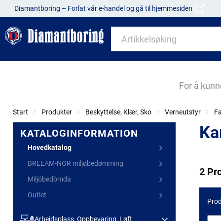
Diamantboring – Forlat vår e-handel og gå til hjemmesiden
For å kunn
Start
Produkter
Beskyttelse, Klær, Sko
Verneutstyr
Fa
Ka
KATALOGINFORMATION
Hovedkatalog
BREEAM-NOR miljøbedømming
2 Pr
Miljöbedömda
Outlet
Prod
Arbeidsplass, Oppbevaring, Løft,