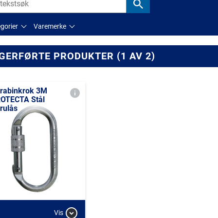
gorier
Varemerke
GERFØRTE PRODUKTER (1 AV 2)
rabinkrok 3M
OTECTA Stål
rulås
Vis