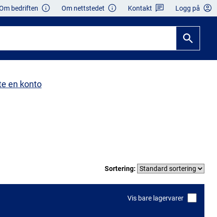
Om bedriften
Om nettstedet
Kontakt
Logg på
te en konto
Sortering:
Vis bare lagervarer