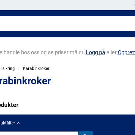
e handle hos oss og se priser må du
Logg på
eller
Oppret
llsikring
Karabinkroker
rabinkroker
odukter
uktfilter