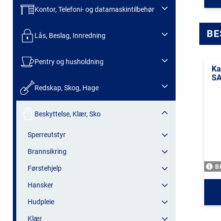
Kontor, Telefoni- og datamaskintilbehør
BE
Lås, Beslag, Innredning
Pentry og husholdning
Ka
SA
Redskap, Skog, Hage
Beskyttelse, Klær, Sko
Sperreutstyr
Brannsikring
B
Førstehjelp
Hansker
Hudpleie
Klær