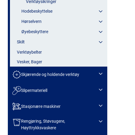
Verktøysikringer
Hodebeskyttelse
Hørselvern
Øyebeskyttere
Skilt
Verktøybelter
Vesker, Bager
Skjærende og holdende verktøy
Slipermateriell
Stasjonære maskiner
Rengjøring, Støvsugere,
Høyttrykksvaskere