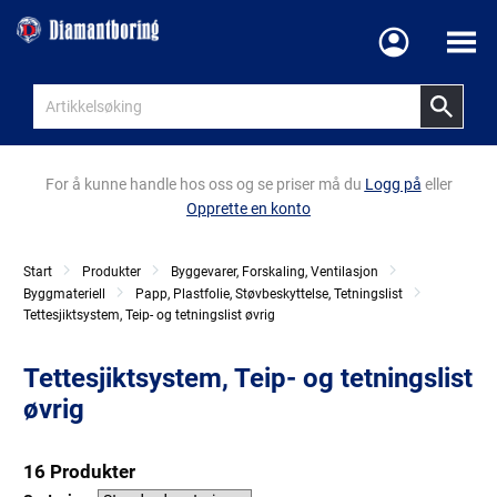
Meny
For å kunne handle hos oss og se priser må du
Logg på
eller
Opprette en konto
Start
Produkter
Byggevarer, Forskaling, Ventilasjon
Byggmateriell
Papp, Plastfolie, Støvbeskyttelse, Tetningslist
Tettesjiktsystem, Teip- og tetningslist øvrig
Tettesjiktsystem, Teip- og tetningslist
øvrig
16 Produkter