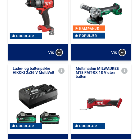
KAMPANJE
POPULÆR
POPULÆR
Vis
Vis
Lader- og batteripakke
Multimaskin MILWAUKEE
HIKOKI 2x36 V MultiVolt
M18 FMT-0X 18 V uten
batteri
POPULÆR
POPULÆR