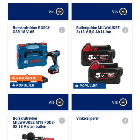
Vis
Vis
Borskrutrekker BOSCH
Batteripakke MILWAUKEE
GSR 18 V-65
2x18 V 5,0 Ah Li-Ion
KAMPANJE
POPULÆR
POPULÆR
Vis
Vis
Borskrutrekker
Vinkelsliperer
MILWAUKEE M18 FDD3-
0X 18 V uten batteri