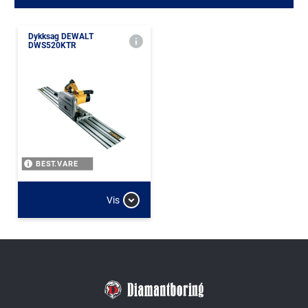
Dykksag DEWALT
DWS520KTR
BEST.VARE
Vis