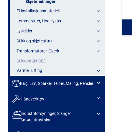
Skjøteledninger
El-installasjonsmateriell
Lommelykter, Hodelykter
Lyskilder
Stikk og skjøteuttak
Transformatorer, Elverk
Stikkontakt CEE
Varme, lufting
Fug, Lim, Sparkel, Teiper, Maling, Pensler
Håndverktøy
Industriforsyninger, Slanger,
Smøreutrustning