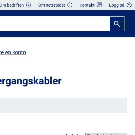
Om bedriften
Om nettstedet
Kontakt
Logg på
te en konto
ergangskabler