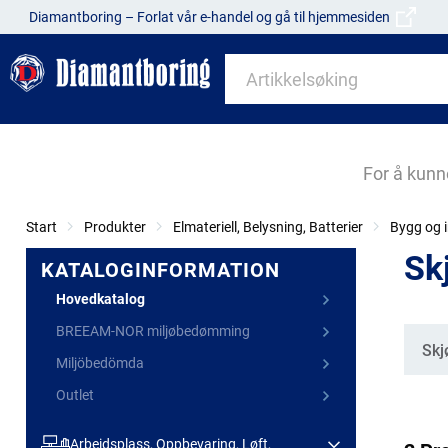
Diamantboring – Forlat vår e-handel og gå til hjemmesiden
For å kunn
Start
Produkter
Elmateriell, Belysning, Batterier
Bygg og i
Sk
KATALOGINFORMATION
Hovedkatalog
BREEAM-NOR miljøbedømming
Kate
Skj
Miljöbedömda
Outlet
Arbeidsplass, Oppbevaring, Løft,