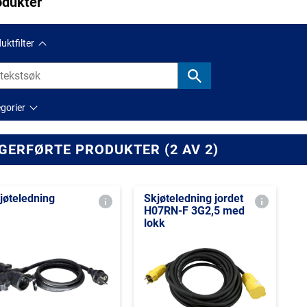
odukter
uktfilter
gorier
GERFØRTE PRODUKTER (2 AV 2)
jøteledning
Skjøteledning jordet
H07RN-F 3G2,5 med
lokk