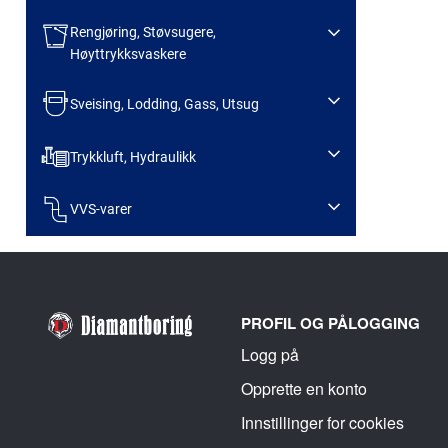
Rengjøring, Støvsugere,
Høyttrykksvaskere
Sveising, Lodding, Gass, Utsug
Trykkluft, Hydraulikk
VVS-varer
PROFIL OG PÅLOGGING
Logg på
Opprette en konto
Innstillinger for cookies