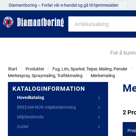
Diamantboring – Forlat vår e-handel og gå til hjemmesiden
For å kunn
Start
Produkter
Fug, Lim, Sparkel, Teiper, Maling, Pensler
Merkespray, Spraymaling, Trafikkmaling
Merkemaling
Me
KATALOGINFORMATION
Hovedkatalog
BREEAM-NOR miljøbedømming
2 Pr
Miljöbedömda
Outlet
Prod