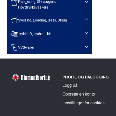
Rengjøring, Støvsugere,
Høyttrykksvaskere
Sveising, Lodding, Gass, Utsug
Trykkluft, Hydraulikk
VVS-varer
PROFIL OG PÅLOGGING
Logg på
Opprette en konto
Innstillinger for cookies