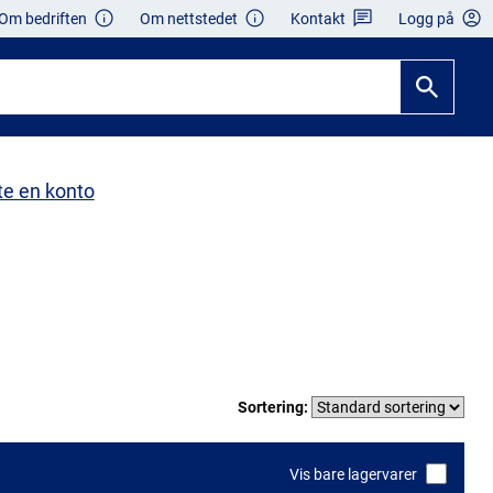
Om bedriften
Om nettstedet
Kontakt
Logg på
te en konto
Sortering:
Vis bare lagervarer