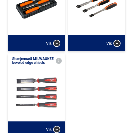
Vis
Vis
Stemjernsett MILWAUKEE
beveled edge chisels
Vis