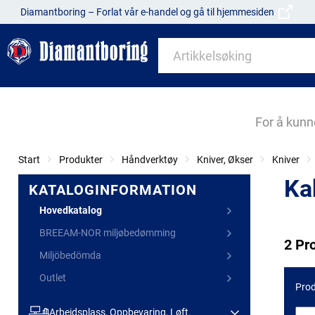
Diamantboring – Forlat vår e-handel og gå til hjemmesiden
For å kunn
Start
Produkter
Håndverktøy
Kniver, Økser
Kniver
Ka
KATALOGINFORMATION
Hovedkatalog
BREEAM-NOR miljøbedømming
2 Pr
Miljöbedömda
Outlet
Prod
Arbeidsplass, Oppbevaring, Løft,