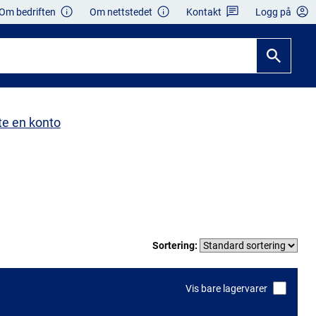
Om bedriften
Om nettstedet
Kontakt
Logg på
te en konto
Sortering:
Vis bare lagervarer