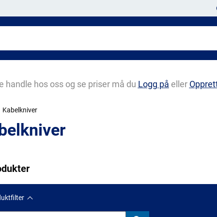
e handle hos oss og se priser må du
Logg på
eller
Oppret
Kabelkniver
belkniver
odukter
uktfilter