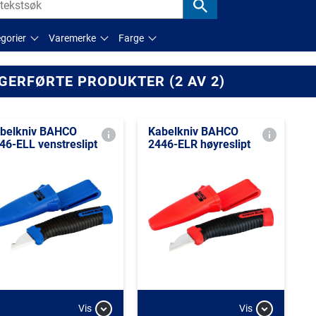
gorier
Varemerke
Farge
GERFØRTE PRODUKTER (2 AV 2)
belkniv BAHCO
Kabelkniv BAHCO
46-ELL venstreslipt
2446-ELR høyreslipt
Vis
Vis