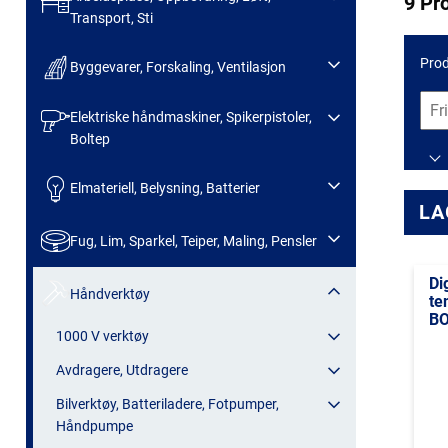
9 Pr
Transport, Sti
Prod
Byggevarer, Forskaling, Ventilasjon
Elektriske håndmaskiner, Spikerpistoler,
Boltep
Elmateriell, Belysning, Batterier
LA
Fug, Lim, Sparkel, Teiper, Maling, Pensler
Di
Håndverktøy
te
BO
1000 V verktøy
Avdragere, Utdragere
Bilverktøy, Batteriladere, Fotpumper,
Håndpumpe