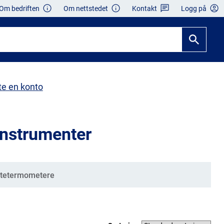
Om bedriften
Om nettstedet
Kontakt
Logg på
te en konto
instrumenter
utetermometere