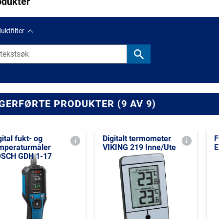
odukter
uktfilter
GERFØRTE PRODUKTER (9 AV 9)
gital fukt- og
Digitalt termometer
F
mperaturmåler
VIKING 219 Inne/Ute
E
SCH GDH 1-17