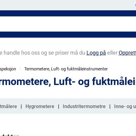
e handle hos oss og se priser må du
Logg på
eller
Oppret
nspeksjon
Termometere, Luft- og fuktmåleinstrumenter
rmometere, Luft- og fuktmåle
gorier
tmålere
Hygrometere
Industritermometre
Inne- og 