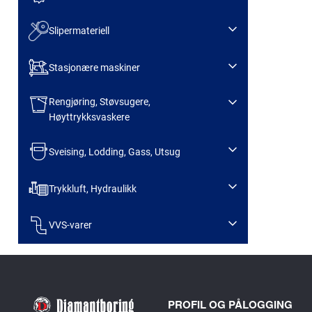
Slipermateriell
Stasjonære maskiner
Rengjøring, Støvsugere,
Høyttrykksvaskere
Sveising, Lodding, Gass, Utsug
Trykkluft, Hydraulikk
VVS-varer
PROFIL OG PÅLOGGING