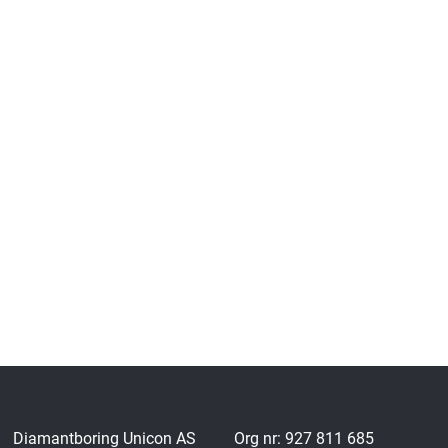
Diamantboring Unicon AS
Org nr: 927 811 685