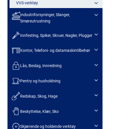
VVS-verktøy
Industriforsyninger, Slanger,
Smøreutrustning
Innfesting, Spiker, Skruer, Nagler, Plugger
Kontor, Telefoni- og datamaskintilbehør
Lås, Beslag, Innredning
Pentry og husholdning
Redskap, Skog, Hage
Beskyttelse, Klær, Sko
Skjærende og holdende verktøy