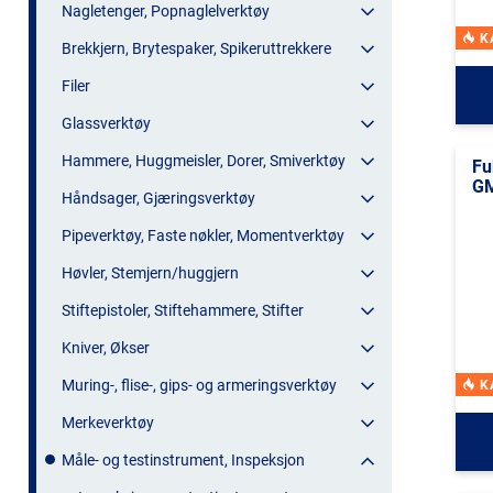
Nagletenger, Popnaglelverktøy
K
Brekkjern, Brytespaker, Spikeruttrekkere
Filer
Glassverktøy
Hammere, Huggmeisler, Dorer, Smiverktøy
Fu
GM
Håndsager, Gjæringsverktøy
Pipeverktøy, Faste nøkler, Momentverktøy
Høvler, Stemjern/huggjern
Stiftepistoler, Stiftehammere, Stifter
Kniver, Økser
Muring-, flise-, gips- og armeringsverktøy
K
Merkeverktøy
Måle- og testinstrument, Inspeksjon