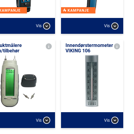
KAMPANJE
KAMPANJE
Vis
Vis
uktmålere
Innendørstermometer
/tilbehør
VIKING 106
Vis
Vis