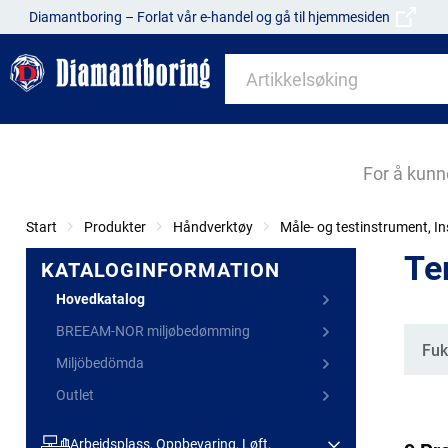
Diamantboring – Forlat vår e-handel og gå til hjemmesiden
For å kunn
Start
Produkter
Håndverktøy
Måle- og testinstrument, I
Te
KATALOGINFORMATION
Hovedkatalog
BREEAM-NOR miljøbedømming
Kate
Fuk
Miljöbedömda
Outlet
Arbeidsplass, Oppbevaring, Løft,