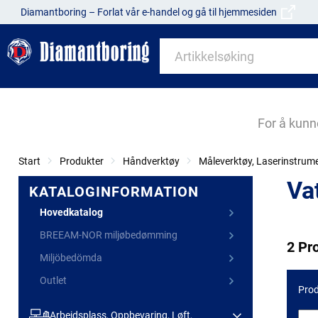
Diamantboring – Forlat vår e-handel og gå til hjemmesiden
For å kunn
Start
Produkter
Håndverktøy
Måleverktøy, Laserinstrum
Vat
KATALOGINFORMATION
Hovedkatalog
BREEAM-NOR miljøbedømming
2 Pr
Miljöbedömda
Outlet
Prod
Arbeidsplass, Oppbevaring, Løft,