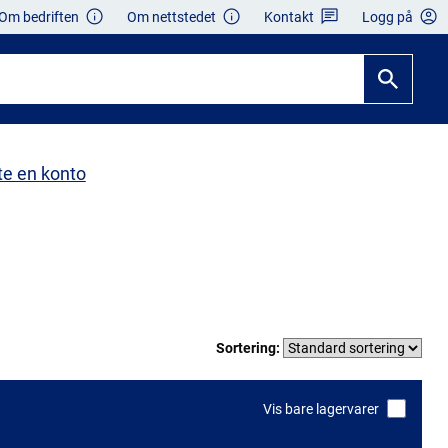
Om bedriften
Om nettstedet
Kontakt
Logg på
te en konto
Sortering:
Vis bare lagervarer