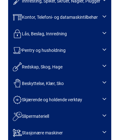
Innfesting, Spiker, Skruer, Nagler, Plugger
Kontor, Telefoni- og datamaskintilbehør
Lås, Beslag, Innredning
Pentry og husholdning
Redskap, Skog, Hage
Beskyttelse, Klær, Sko
Skjærende og holdende verktøy
Slipermateriell
Stasjonære maskiner