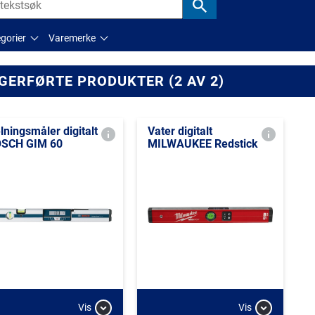
gorier
Varemerke
GERFØRTE PRODUKTER (2 AV 2)
lningsmåler digitalt
Vater digitalt
SCH GIM 60
MILWAUKEE Redstick
Vis
Vis