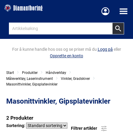
Meny
For å kunne handle hos oss og se priser må du
Logg på
eller
Opprette en konto
Start
Produkter
Håndverktøy
Måleverktøy, Laserinstrument
Vinkler, Gradskiver
Masonittvinkler, Gipsplatevinkler
Masonittvinkler, Gipsplatevinkler
2 Produkter
Sortering:
Filtrer artikler