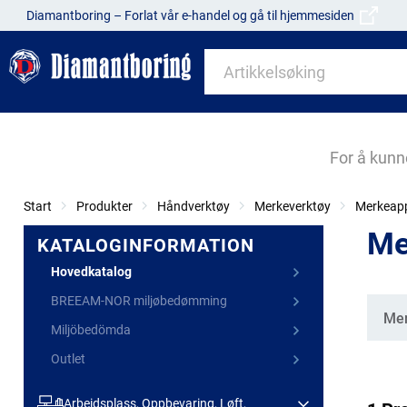
Diamantboring – Forlat vår e-handel og gå til hjemmesiden
For å kunn
Start
Produkter
Håndverktøy
Merkeverktøy
Merkeapp
Me
KATALOGINFORMATION
Hovedkatalog
BREEAM-NOR miljøbedømming
Kate
Mer
Miljöbedömda
Outlet
Arbeidsplass, Oppbevaring, Løft,