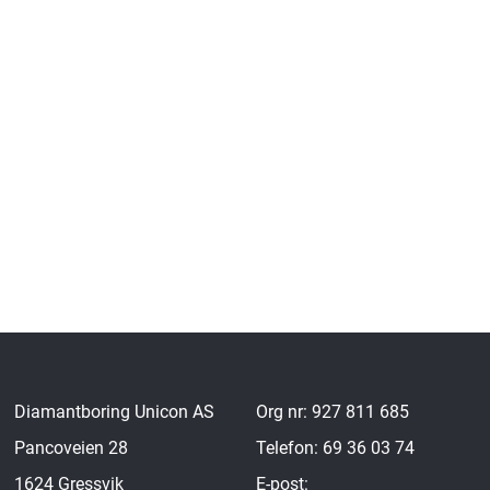
Diamantboring Unicon AS
Org nr: 927 811 685
Pancoveien 28
Telefon: 69 36 03 74
1624 Gressvik
E-post: