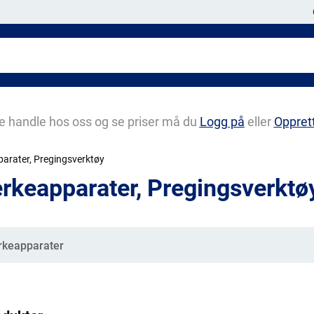
e handle hos oss og se priser må du
Logg på
eller
Oppret
arater, Pregingsverktøy
rkeapparater, Pregingsverktø
gorier
keapparater