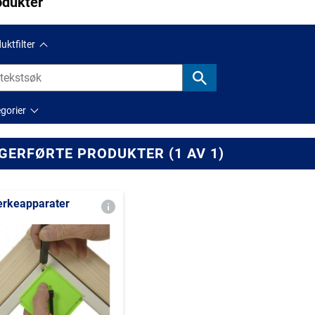
odukter
uktfilter
gorier
GERFØRTE PRODUKTER (1 AV 1)
rkeapparater