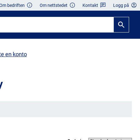
Om bedriften
Om nettstedet
Kontakt
Logg på
te en konto
y