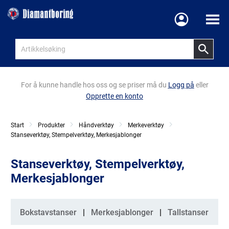
Meny
For å kunne handle hos oss og se priser må du
Logg på
eller
Opprette en konto
Start
Produkter
Håndverktøy
Merkeverktøy
Stanseverktøy, Stempelverktøy, Merkesjablonger
Stanseverktøy, Stempelverktøy,
Merkesjablonger
Kategorier
Bokstavstanser
Merkesjablonger
Tallstanser