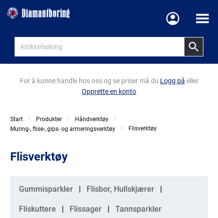
Meny
For å kunne handle hos oss og se priser må du
Logg på
eller
Opprette en konto
Start
Produkter
Håndverktøy
Flisverktøy
Muring-, flise-, gips- og armeringsverktøy
Flisverktøy
Kategorier
Gummisparkler
Flisbor, Hullskjærer
Fliskuttere
Flissager
Tannsparkler