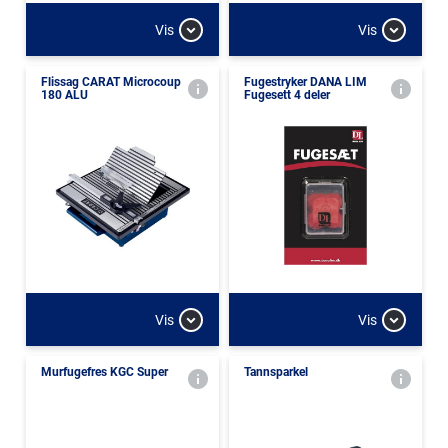
Vis
Vis
Flissag CARAT Microcoup
Fugestryker DANA LIM
180 ALU
Fugesett 4 deler
Vis
Vis
Murfugefres KGC Super
Tannsparkel