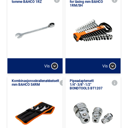
tomme BAHCO 1RZ
for låsing mm BAHCO
1RM/SH
Vis
Vis
Kombinasjonsskrallenøkkelsett
Pipeadaptersett
mm BAHCO S4RM
1/4"-3/8"-1/2"
BONDTOOLS BT1207