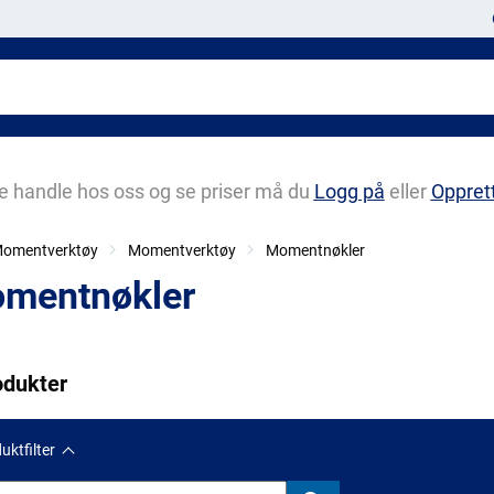
e handle hos oss og se priser må du
Logg på
eller
Oppret
 Momentverktøy
Momentverktøy
Momentnøkler
mentnøkler
odukter
uktfilter