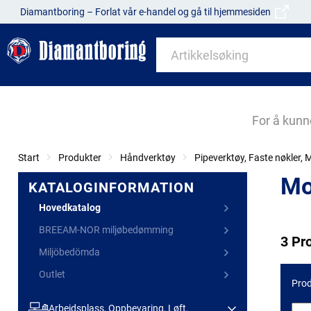
Diamantboring – Forlat vår e-handel og gå til hjemmesiden
For å kunn
Start
Produkter
Håndverktøy
Pipeverktøy, Faste nøkler,
Mo
KATALOGINFORMATION
Hovedkatalog
BREEAM-NOR miljøbedømming
3 Pr
Miljöbedömda
Outlet
Prod
Arbeidsplass, Oppbevaring, Løft,