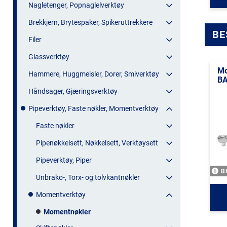
Nagletenger, Popnaglelverktøy
Brekkjern, Brytespaker, Spikeruttrekkere
BE
Filer
Glassverktøy
Mo
Hammere, Huggmeisler, Dorer, Smiverktøy
B
Håndsager, Gjæringsverktøy
Pipeverktøy, Faste nøkler, Momentverktøy
Faste nøkler
Pipenøkkelsett, Nøkkelsett, Verktøysett
Pipeverktøy, Piper
B
Unbrako-, Torx- og tolvkantnøkler
Momentverktøy
Momentnøkler