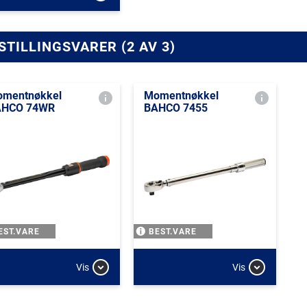
STILLINGSVARER (2 AV 3)
mentnøkkel
Momentnøkkel
AHCO 74WR
BAHCO 7455
EST.VARE
BEST.VARE
Vis
Vis