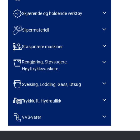
Skjærende og holdende verktøy
Slipermateriell
Stasjonære maskiner
Rengjøring, Støvsugere,
Høyttrykksvaskere
Sveising, Lodding, Gass, Utsug
Trykkluft, Hydraulikk
VVS-varer