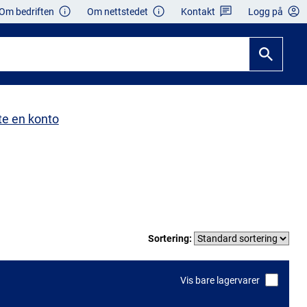
Om bedriften
Om nettstedet
Kontakt
Logg på
te en konto
Sortering:
Vis bare lagervarer