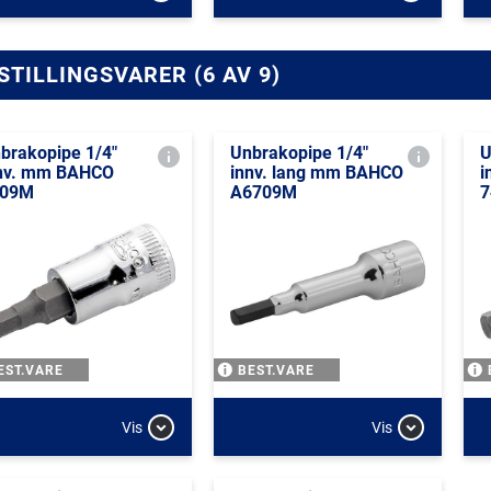
STILLINGSVARER (6 AV 9)
brakopipe 1/4"
Unbrakopipe 1/4"
U
nv. mm BAHCO
innv. lang mm BAHCO
i
709M
A6709M
7
EST.VARE
BEST.VARE
Vis
Vis