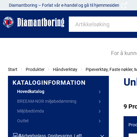
Diamantboring – Forlat vår e-handel og gå til hjemmesiden
For å kunn
Start
Produkter
Håndverktøy
Pipeverktøy, Faste nøkler,
Un
KATALOGINFORMATION
Hovedkatalog
BREEAM-NOR miljøbedømming
9 Pr
Miljöbedömda
Outlet
Prod
Arbeidsplass, Oppbevaring, Løft,