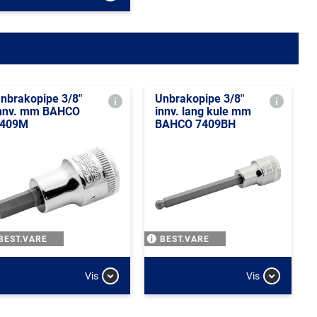
nbrakopipe 3/8"
Unbrakopipe 3/8"
nnv. mm BAHCO
innv. lang kule mm
409M
BAHCO 7409BH
BEST.VARE
BEST.VARE
Vis
Vis