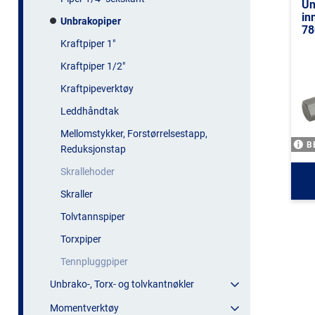
Un
in
Unbrakopiper
78
Kraftpiper 1"
Kraftpiper 1/2"
Kraftpipeverktøy
Leddhåndtak
Mellomstykker, Forstørrelsestapp,
B
Reduksjonstap
Skrallehoder
Skraller
Tolvtannspiper
Torxpiper
Tennpluggpiper
Unbrako-, Torx- og tolvkantnøkler
Momentverktøy