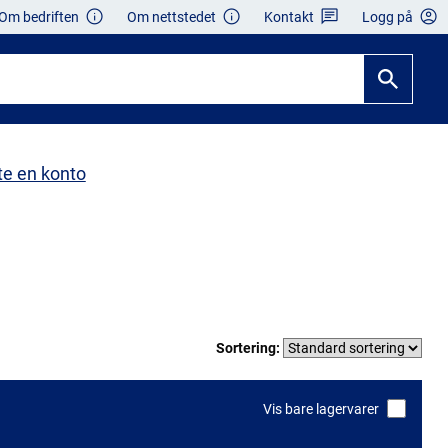
Om bedriften
Om nettstedet
Kontakt
Logg på
te en konto
Sortering:
Vis bare lagervarer