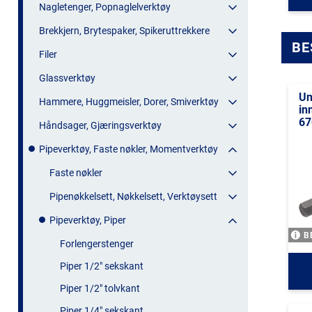
Nagletenger, Popnaglelverktøy
Brekkjern, Brytespaker, Spikeruttrekkere
BE
Filer
Glassverktøy
Un
Hammere, Huggmeisler, Dorer, Smiverktøy
in
6
Håndsager, Gjæringsverktøy
Pipeverktøy, Faste nøkler, Momentverktøy
Faste nøkler
Pipenøkkelsett, Nøkkelsett, Verktøysett
Pipeverktøy, Piper
B
Forlengerstenger
Piper 1/2" sekskant
Piper 1/2" tolvkant
Piper 1/4" sekskant