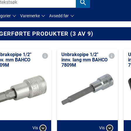
gorier
Varemerke
Avsedd før
GERFØRTE PRODUKTER (3 AV 9)
brakopipe 1/2"
Unbrakopipe 1/2"
U
nv. mm BAHCO
innv. lang mm BAHCO
i
809M
7809M
7
Vis
Vis