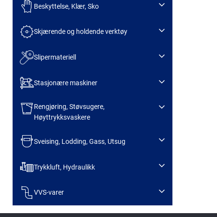
Beskyttelse, Klær, Sko
Skjærende og holdende verktøy
Slipermateriell
Stasjonære maskiner
Rengjøring, Støvsugere,
Høyttrykksvaskere
Sveising, Lodding, Gass, Utsug
Trykkluft, Hydraulikk
VVS-varer