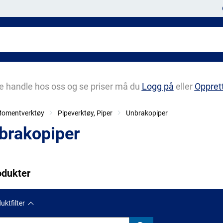
e handle hos oss og se priser må du
Logg på
eller
Oppret
 Momentverktøy
Pipeverktøy, Piper
Unbrakopiper
brakopiper
odukter
uktfilter