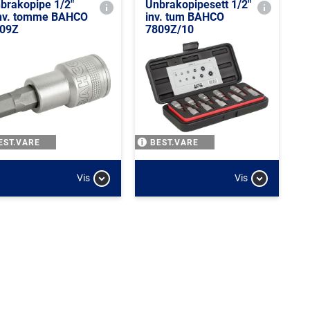
brakopipe 1/2"
Unbrakopipesett 1/2"
nv. tomme BAHCO
inv. tum BAHCO
09Z
7809Z/10
EST.VARE
BEST.VARE
Vis
Vis