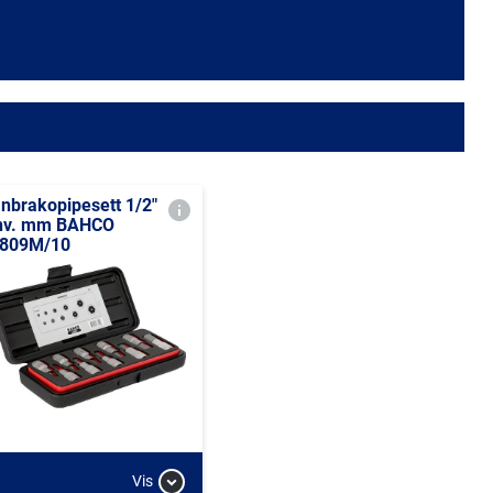
nbrakopipesett 1/2"
nv. mm BAHCO
809M/10
Vis