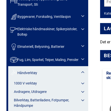
Transport, Sti
Kate
Byggevarer, Forskaling, Ventilasjon
LA
Elektriske håndmaskiner, Spikerpistoler,
Boltep
Det er
Elmateriell, Belysning, Batterier
BE
Fug, Lim, Sparkel, Teiper, Maling, Pensler
Håndverktøy
Re
sk
1000 V verktøy
Avdragere, Utdragere
Bilverktøy, Batteriladere, Fotpumper,
Håndpumpe