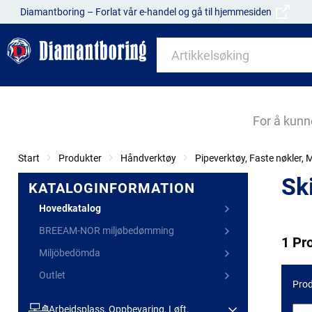
Diamantboring – Forlat vår e-handel og gå til hjemmesiden
For å kunn
Start
Produkter
Håndverktøy
Pipeverktøy, Faste nøkler,
Sk
KATALOGINFORMATION
Hovedkatalog
BREEAM-NOR miljøbedømming
1 Pr
Miljöbedömda
Outlet
Prod
Arbeidsplass, Oppbevaring, Løft,