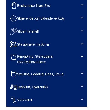
Beskyttelse, Klær, Sko
Skjærende og holdende verktøy
Slipermateriell
Stasjonære maskiner
Rengjøring, Støvsugere,
Høyttrykksvaskere
Sveising, Lodding, Gass, Utsug
Trykkluft, Hydraulikk
VVS-varer