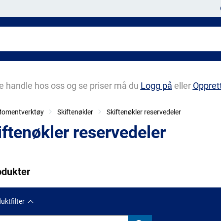
e handle hos oss og se priser må du
Logg på
eller
Oppret
 Momentverktøy
Skiftenøkler
Skiftenøkler reservedeler
iftenøkler reservedeler
odukter
uktfilter