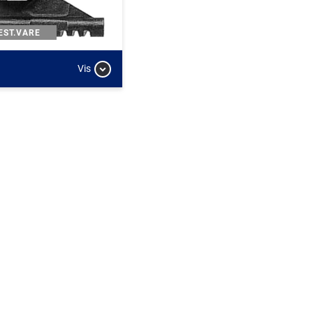
EST.VARE
Vis