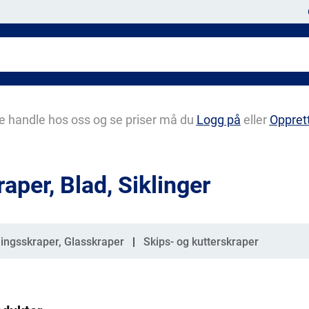
e handle hos oss og se priser må du
Logg på
eller
Oppret
aper, Blad, Siklinger
gorier
ingsskraper, Glasskraper
Skips- og kutterskraper