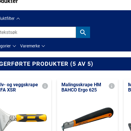
odukter
uktfilter
gorier
Varemerke
GERFØRTE PRODUKTER (5 AV 5)
lv- og veggskrape
Malingsskrape HM
M
FA XSR
BAHCO Ergo 625
B