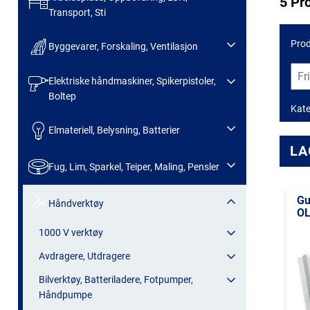
5 Pr
Transport, Sti
Prod
Byggevarer, Forskaling, Ventilasjon
Elektriske håndmaskiner, Spikerpistoler,
Boltep
Kate
Elmateriell, Belysning, Batterier
LA
Fug, Lim, Sparkel, Teiper, Maling, Pensler
Gu
Håndverktøy
OL
1000 V verktøy
Avdragere, Utdragere
Bilverktøy, Batteriladere, Fotpumper,
Håndpumpe