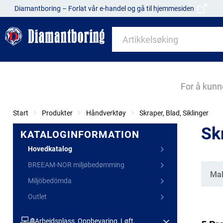
Diamantboring – Forlat vår e-handel og gå til hjemmesiden
For å kunn
Start
Produkter
Håndverktøy
Skraper, Blad, Siklinger
Skr
KATALOGINFORMATION
Hovedkatalog
BREEAM-NOR miljøbedømming
Kate
Mal
Miljöbedömda
Outlet
Arbeidsplass, Oppbevaring, Løft,