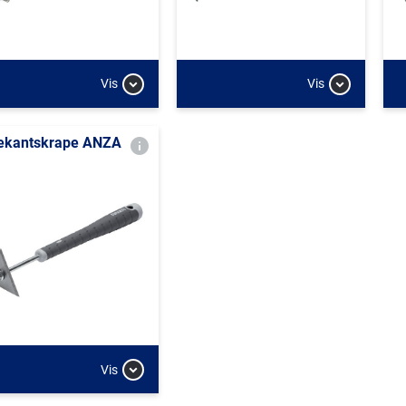
Vis
Vis
ekantskrape ANZA
Vis