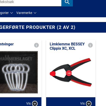
gorier
Varemerke
GERFØRTE PRODUKTER (2 AV 2)
mtvinger
Limklemme BESSEY
Clippix XC, XCL
Vis
Vis