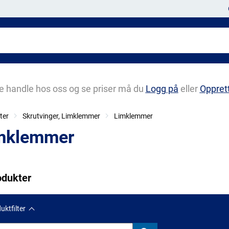
e handle hos oss og se priser må du
Logg på
eller
Oppret
ter
Skrutvinger, Limklemmer
Limklemmer
mklemmer
odukter
uktfilter