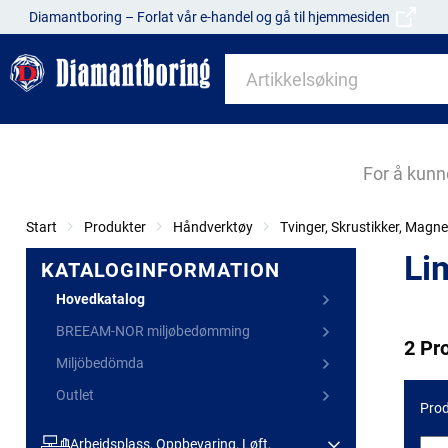
Diamantboring – Forlat vår e-handel og gå til hjemmesiden
For å kunn
Start
Produkter
Håndverktøy
Tvinger, Skrustikker, Magne
Li
KATALOGINFORMATION
Hovedkatalog
BREEAM-NOR miljøbedømming
2 Pr
Miljöbedömda
Outlet
Prod
Arbeidsplass, Oppbevaring, Løft,