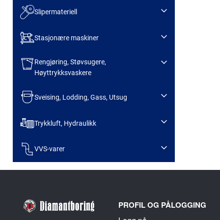
Slipermateriell
Stasjonære maskiner
Rengjøring, Støvsugere,
Høyttrykksvaskere
Sveising, Lodding, Gass, Utsug
Trykkluft, Hydraulikk
VVS-varer
PROFIL OG PÅLOGGING