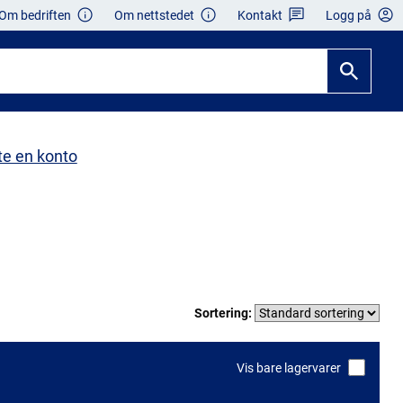
Om bedriften
Om nettstedet
Kontakt
Logg på
te en konto
Sortering:
Vis bare lagervarer