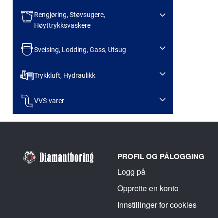
Rengjøring, Støvsugere,
Høyttrykksvaskere
Sveising, Lodding, Gass, Utsug
Trykkluft, Hydraulikk
VVS-varer
PROFIL OG PÅLOGGING
Logg på
Opprette en konto
Innstillinger for cookies