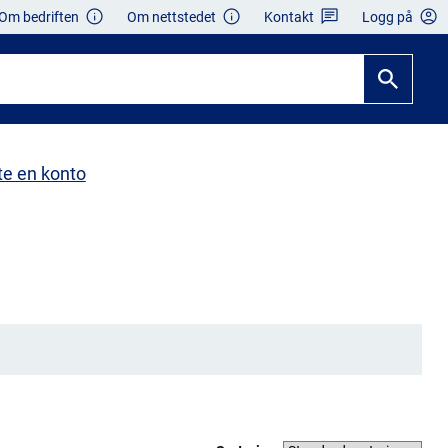
Om bedriften
Om nettstedet
Kontakt
Logg på
te en konto