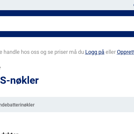
e handle hos oss og se priser må du
Logg på
eller
Oppret
r
S-nøkler
gorier
ndebatterinøkler