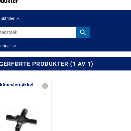
odukter
uktfilter
gorier
GERFØRTE PRODUKTER (1 AV 1)
ktmesternøkkel