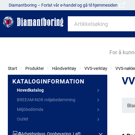
Diamantboring – Forlat vår e-handel og gå til hjemmesiden
For å kunn
Start
Produkter
Håndverktøy
VVS-verktøy
VVS-nøkle
VV
KATALOGINFORMATION
Hovedkatalog
BREEAM-NOR miljøbedømming
Kate
Bla
Miljöbedömda
Outlet
Arbeidsplass, Oppbevaring, Løft,