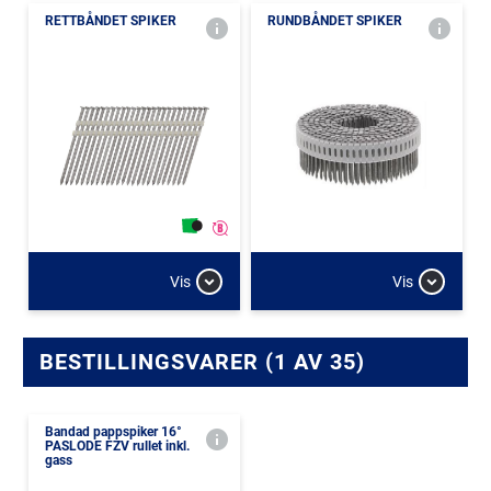
RETTBÅNDET SPIKER
RUNDBÅNDET SPIKER
Vis
Vis
BESTILLINGSVARER (1 AV 35)
Bandad pappspiker 16°
PASLODE FZV rullet inkl.
gass