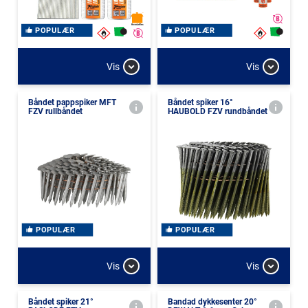
POPULÆR
POPULÆR
Vis
Vis
Båndet pappspiker MFT
Båndet spiker 16°
FZV rullbåndet
HAUBOLD FZV rundbåndet
POPULÆR
POPULÆR
Vis
Vis
Båndet spiker 21°
Bandad dykkesenter 20°