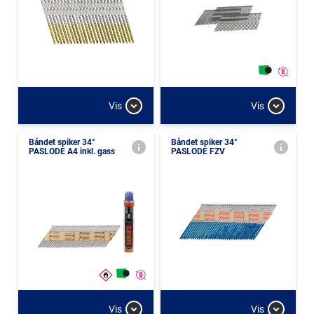
Vis
Vis
Båndet spiker 34°
Båndet spiker 34°
PASLODE A4 inkl. gass
PASLODE FZV
Vis
Vis