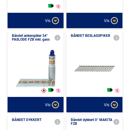
Vis
Vis
Båndet ankerspiker 34°
BÅNDET BESLAGSPIKER
PASLODE FZB inkl. gass
Vis
Vis
BÅNDET DYKKERT
Båndet dykkert 0° MAKITA
FZB