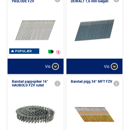
PASLODE FZV
DEWALT 1,6 mm Galgen
POPULÆR
Vis
Vis
Bandad pappspiker 16°
Bandad pigg 34° MFT FZV
HAUBOLD FZV rullet