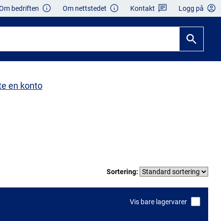
Om bedriften
Om nettstedet
Kontakt
Logg på
te en konto
Sortering:
Vis bare lagervarer