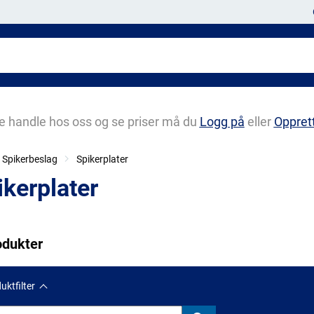
e handle hos oss og se priser må du
Logg på
eller
Oppret
Spikerbeslag
Spikerplater
ikerplater
odukter
uktfilter