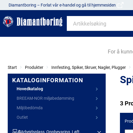
Diamantboring – Forlat vår e-handel og gå til hjemmesiden
For å kunn
Start
Produkter
Innfesting, Spiker, Skruer, Nagler, Plugger
Sp
KATALOGINFORMATION
Hovedkatalog
BREEAM-NOR miljøbedømming
3 Pr
Miljöbedömda
Outlet
Prod
Arbeidsplass, Oppbevaring, Løft,