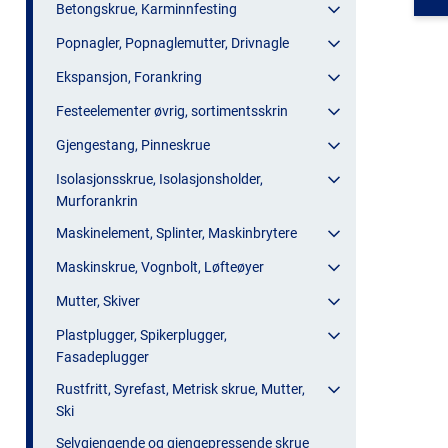
Betongskrue, Karminnfesting
Popnagler, Popnaglemutter, Drivnagle
Ekspansjon, Forankring
Festeelementer øvrig, sortimentsskrin
Gjengestang, Pinneskrue
Isolasjonsskrue, Isolasjonsholder,
Murforankrin
Maskinelement, Splinter, Maskinbrytere
Maskinskrue, Vognbolt, Løfteøyer
Mutter, Skiver
Plastplugger, Spikerplugger,
Fasadeplugger
Rustfritt, Syrefast, Metrisk skrue, Mutter,
Ski
Selvgjengende og gjengepressende skrue