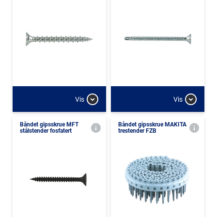
Vis
Vis
Båndet gipsskrue MFT
Båndet gipsskrue MAKITA
stålstender fosfatert
trestender FZB