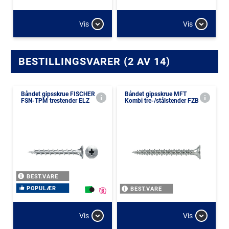
Vis
Vis
BESTILLINGSVARER (2 AV 14)
Båndet gipsskrue FISCHER
Båndet gipsskrue MFT
FSN-TPM trestender ELZ
Kombi tre-/stålstender FZB
BEST.VARE
POPULÆR
BEST.VARE
Vis
Vis