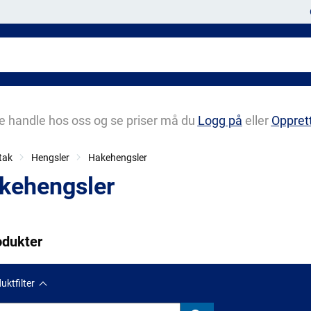
e handle hos oss og se priser må du
Logg på
eller
Oppret
tak
Hengsler
Hakehengsler
kehengsler
odukter
uktfilter