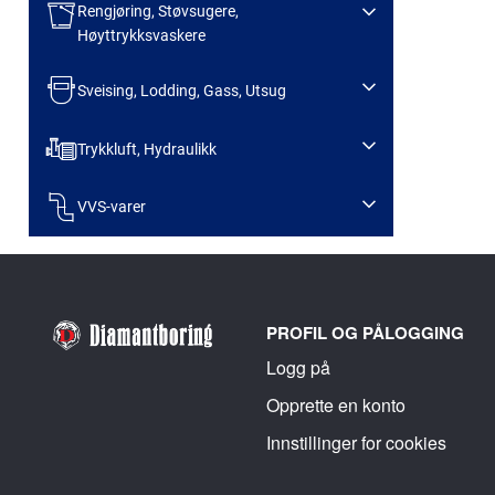
Rengjøring, Støvsugere,
Høyttrykksvaskere
Sveising, Lodding, Gass, Utsug
Trykkluft, Hydraulikk
VVS-varer
PROFIL OG PÅLOGGING
Logg på
Opprette en konto
Innstillinger for cookies