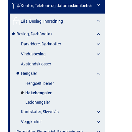
Kontor, Telefoni- og datamaskintilbehør
Lås, Beslag, Innredning
Beslag, Dørhåndtak
Dørvridere, Dørknotter
Vindusbeslag
Avstandsklosser
Hengsler
Hengseltilbehør
Hakehengsler
Leddhengsler
Kantskåter, Skyvelås
Veggkroker
Dørmatter, Skraperist, Skorengjørere