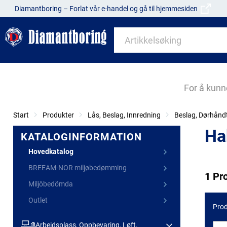
Diamantboring – Forlat vår e-handel og gå til hjemmesiden
For å kunn
Start
Produkter
Lås, Beslag, Innredning
Beslag, Dørhånd
Ha
KATALOGINFORMATION
Hovedkatalog
BREEAM-NOR miljøbedømming
1 Pr
Miljöbedömda
Outlet
Prod
Arbeidsplass, Oppbevaring, Løft,