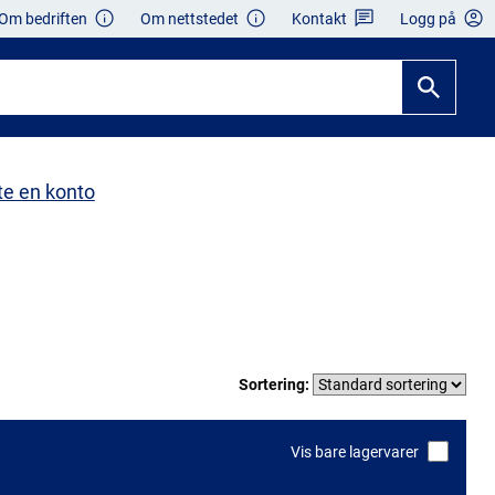
Om bedriften
Om nettstedet
Kontakt
Logg på
te en konto
Sortering:
Vis bare lagervarer