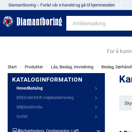
Diamantboring – Forlat vår e-handel og gå til hjemmesiden
For å kunn
Start
Produkter
Lås, Beslag, Innredning
Beslag, Dørhånd
Ka
KATALOGINFORMATION
Hovedkatalog
BREEAM-NOR miljøbedømming
Kate
Sky
Miljöbedömda
Outlet
Arbeidsplass, Oppbevaring, Løft,