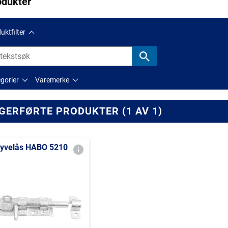
odukter
uktfilter
gorier
Varemerke
GERFØRTE PRODUKTER (1 AV 1)
yvelås HABO 5210