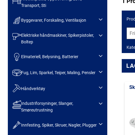
1 Pr
Transport, Sti
Prod
Byggevarer, Forskaling, Ventilasjon
Elektriske håndmaskiner, Spikerpistoler,
Boltep
Kate
Elmateriell, Belysning, Batterier
LA
Fug, Lim, Sparkel, Teiper, Maling, Pensler
Sk
Håndverktøy
Industriforsyninger, Slanger,
Smøreutrustning
Innfesting, Spiker, Skruer, Nagler, Plugger