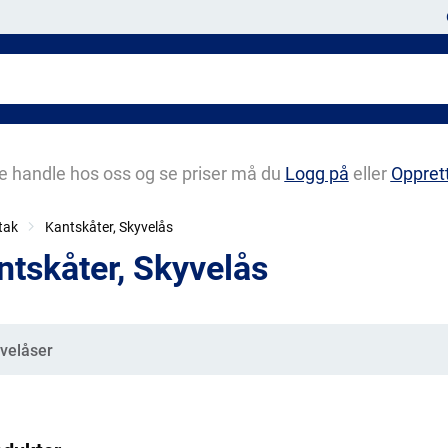
e handle hos oss og se priser må du
Logg på
eller
Oppret
tak
Kantskåter, Skyvelås
ntskåter, Skyvelås
gorier
velåser