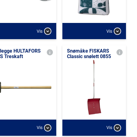
Vis
Vis
legge HULTAFORS
Snømåke FISKARS
S Treskaft
Classic snølett 0855
Vis
Vis