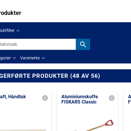
rodukter
uktfilter
gorier
Varemerke
GERFØRTE PRODUKTER (48 AV 56)
aft, Håndtak
Aluminiumskuffe
A
FISKARS Classic
F