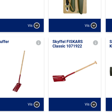
Vis
Vis
uffer
Skyffel FISKARS
S
Classic 1071922
K
Vis
Vis