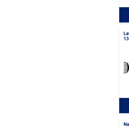
Lø
13
Na