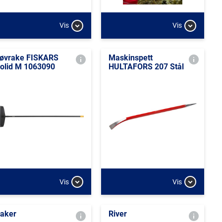
Vis
Vis
øvrake FISKARS
Maskinspett
olid M 1063090
HULTAFORS 207 Stål
Vis
Vis
aker
River