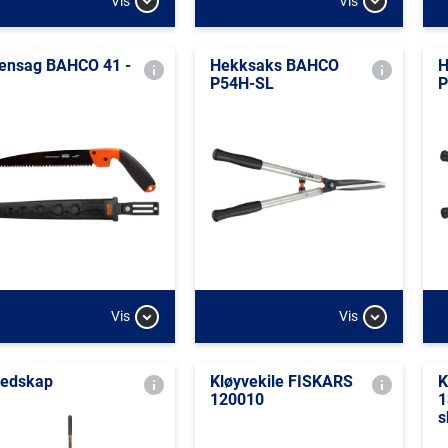
Vis
Vis
ensag BAHCO 41 -
Hekksaks BAHCO
H
P54H-SL
P
Vis
Vis
redskap
Kløyvekile FISKARS
K
120010
1
s