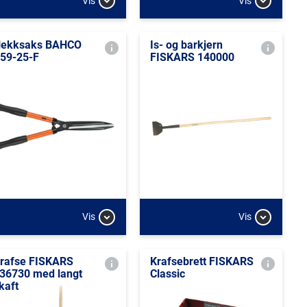
Vis
Vis
ekksaks BAHCO
Is- og barkjern
59-25-F
FISKARS 140000
Vis
Vis
rafse FISKARS
Krafsebrett FISKARS
36730 med langt
Classic
kaft