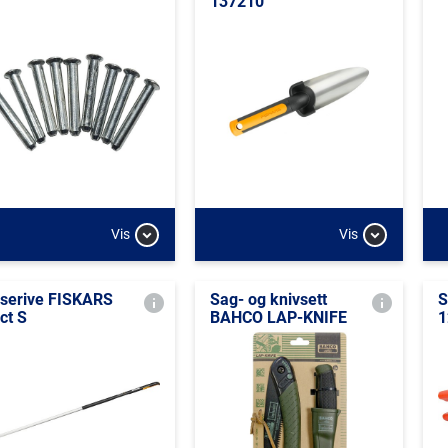
137210
Vis
Vis
serive FISKARS
Sag- og knivsett
S
ct S
BAHCO LAP-KNIFE
1