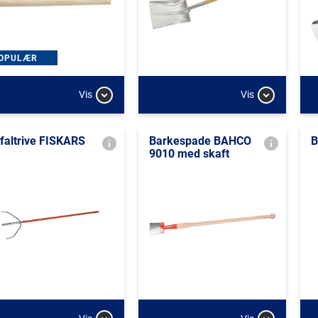
OPULÆR
Vis
Vis
faltrive FISKARS
Barkespade BAHCO
B
9010 med skaft