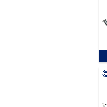
Ro
Xa