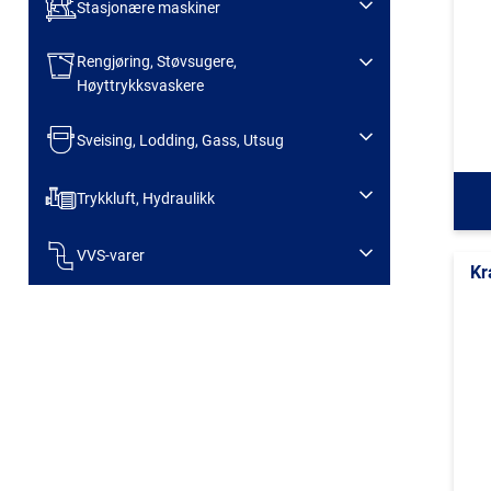
Stasjonære maskiner
Rengjøring, Støvsugere,
Høyttrykksvaskere
Sveising, Lodding, Gass, Utsug
Trykkluft, Hydraulikk
VVS-varer
Kr