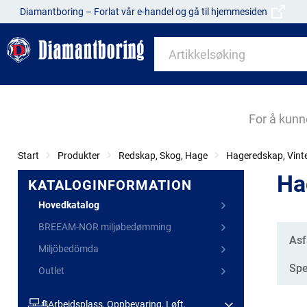
Diamantboring – Forlat vår e-handel og gå til hjemmesiden
For å kunn
Start
Produkter
Redskap, Skog, Hage
Hageredskap, Vint
Ha
KATALOGINFORMATION
Hovedkatalog
BREEAM-NOR miljøbedømming
Kate
Asf
Miljöbedömda
Spe
Outlet
Arbeidsplass, Oppbevaring, Løft,