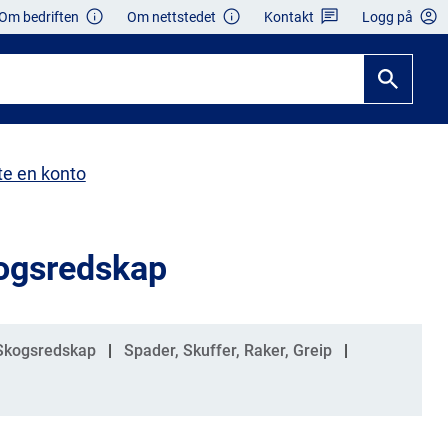
Om bedriften
Om nettstedet
Kontakt
Logg på
te en konto
kogsredskap
Skogsredskap
Spader, Skuffer, Raker, Greip