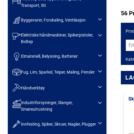
Transport, Sti
56 P
Byggevarer, Forskaling, Ventilasjon
Prod
Elektriske håndmaskiner, Spikerpistoler,
Boltep
Elmateriell, Belysning, Batterier
Kate
Fug, Lim, Sparkel, Teiper, Maling, Pensler
LA
Håndverktøy
Sk
Industriforsyninger, Slanger,
Smøreutrustning
Innfesting, Spiker, Skruer, Nagler, Plugger