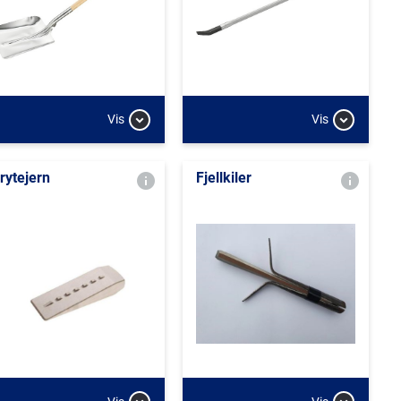
Vis
Vis
rytejern
Fjellkiler