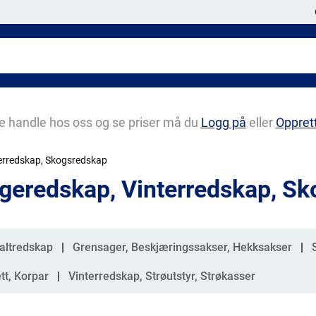
e handle hos oss og se priser må du
Logg på
eller
Oppret
erredskap, Skogsredskap
geredskap, Vinterredskap, S
gorier
altredskap
Grensager, Beskjæringssakser, Hekksakser
tt, Korpar
Vinterredskap, Strøutstyr, Strøkasser