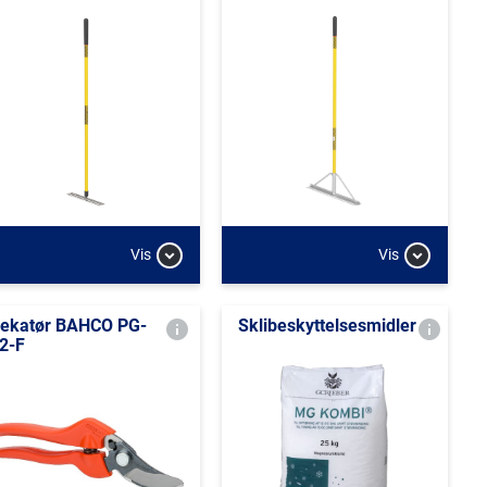
Vis
Vis
ekatør BAHCO PG-
Sklibeskyttelsesmidler
2-F