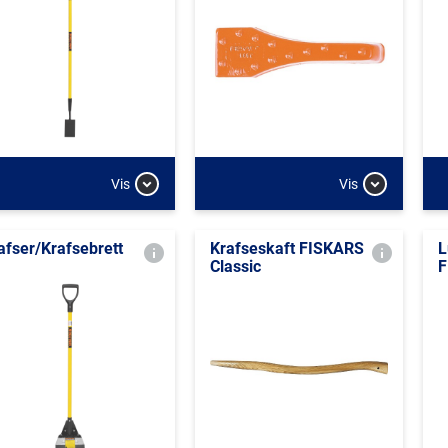
Vis
Vis
afser/Krafsebrett
Krafseskaft FISKARS
L
Classic
F