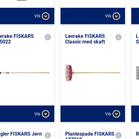
Vis
Vis
vrake FISKARS
Løvrake FISKARS
L
5022
Classic med skaft
S
Vis
Vis
gler FISKARS Jern
Plantespade FISKARS
R