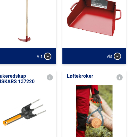
Vis
Vis
ukeredskap
Løftekroker
ISKARS 137220