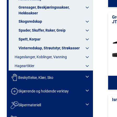
Grensager, Beskjæringssakser,
Hekksakser
Gr
JT
Skogsredskap
Spader, Skuffer, Raker, Greip
Spett, Korpar
Vinterredskap, Strøutstyr, Strøkasser
Hageslanger, Koblinger, Vanning
Hageartikler
Beskyttelse, Klær, Sko
Skjærende og holdende verktøy
Is
Slipermateriell