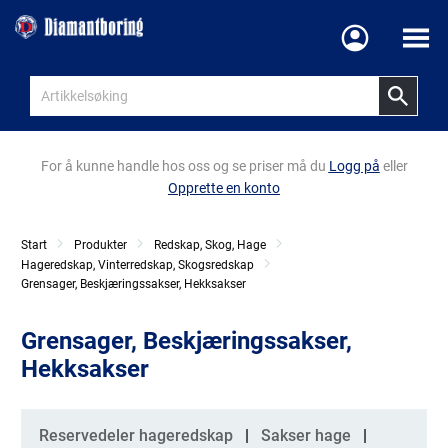
Meny
For å kunne handle hos oss og se priser må du
Logg på
eller
Opprette en konto
Start
Produkter
Redskap, Skog, Hage
Hageredskap, Vinterredskap, Skogsredskap
Grensager, Beskjæringssakser, Hekksakser
Grensager, Beskjæringssakser,
Hekksakser
Kategorier
Reservedeler hageredskap
Sakser hage