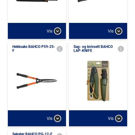
Vis
Vis
Hekksaks BAHCO P59-25-
Sag- og knivsett BAHCO
F
LAP-KNIFE
Vis
Vis
Sekatør BAHCO PG-12-F