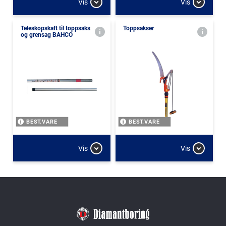
Vis
Vis
Teleskopskaft til toppsaks
Toppsakser
og grensag BAHCO
BEST.VARE
BEST.VARE
Vis
Vis