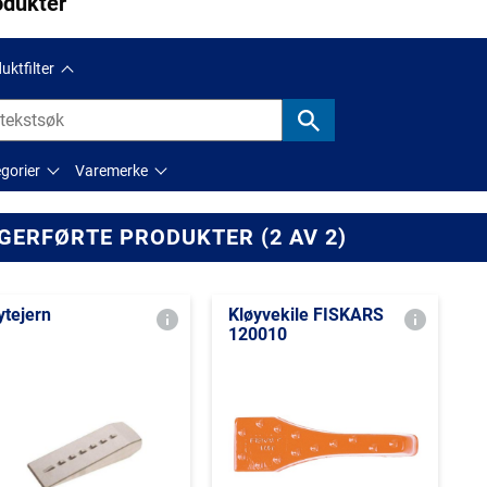
odukter
uktfilter
gorier
Varemerke
GERFØRTE PRODUKTER (2 AV 2)
ytejern
Kløyvekile FISKARS
120010