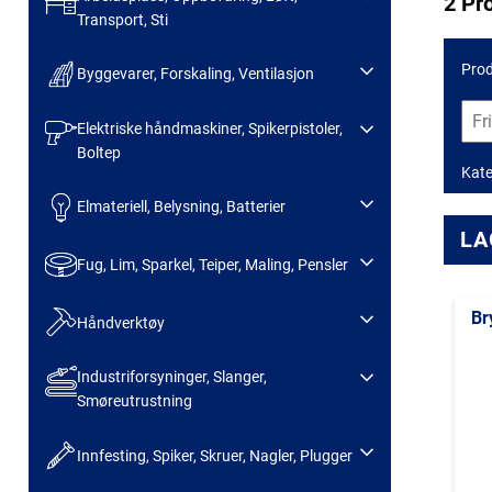
2 Pr
Transport, Sti
Prod
Byggevarer, Forskaling, Ventilasjon
Elektriske håndmaskiner, Spikerpistoler,
Boltep
Kate
Elmateriell, Belysning, Batterier
LA
Fug, Lim, Sparkel, Teiper, Maling, Pensler
Br
Håndverktøy
Industriforsyninger, Slanger,
Smøreutrustning
Innfesting, Spiker, Skruer, Nagler, Plugger