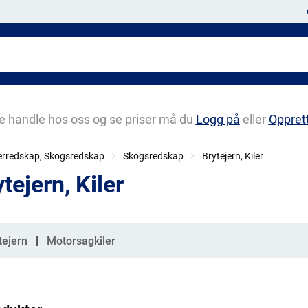
e handle hos oss og se priser må du
Logg på
eller
Oppret
erredskap, Skogsredskap
Skogsredskap
Brytejern, Kiler
tejern, Kiler
gorier
tejern
Motorsagkiler