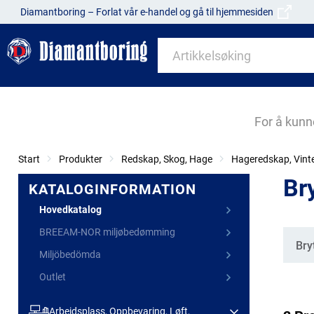
Diamantboring – Forlat vår e-handel og gå til hjemmesiden
For å kunn
Start
Produkter
Redskap, Skog, Hage
Hageredskap, Vint
Bry
KATALOGINFORMATION
Hovedkatalog
BREEAM-NOR miljøbedømming
Kate
Bry
Miljöbedömda
Outlet
Arbeidsplass, Oppbevaring, Løft,