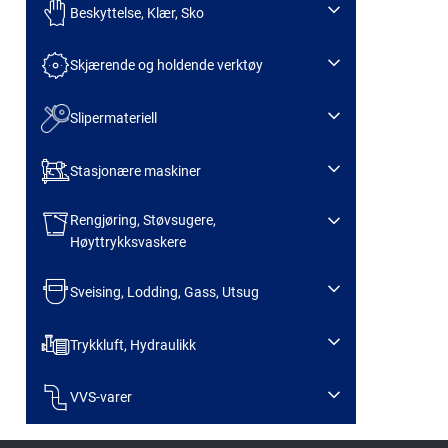
Beskyttelse, Klær, Sko
Skjærende og holdende verktøy
Slipermateriell
Stasjonære maskiner
Rengjøring, Støvsugere,
Høyttrykksvaskere
Sveising, Lodding, Gass, Utsug
Trykkluft, Hydraulikk
VVS-varer