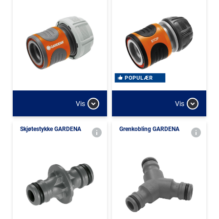
POPULÆR
Vis
Vis
Skjøtestykke GARDENA
Grenkobling GARDENA