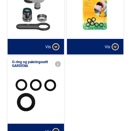
Vis
Vis
O-ring og pakningssett
GARDENA