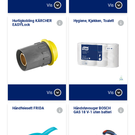
Vis
Vis
Hurtigkobling KÄRCHER
Hygiene, Kjøkken, Toalett
EASY!Lock
Vis
Vis
Håndfeiesett FRIDA
Håndstøvsuger BOSCH
GAS 18 V-1 uten batteri