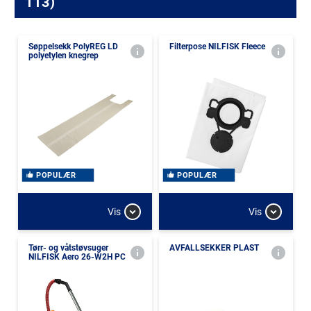
113)
Søppelsekk PolyREG LD
Filterpose NILFISK Fleece
polyetylen knegrep
POPULÆR
POPULÆR
Vis
Vis
Tørr- og våtstøvsuger
AVFALLSEKKER PLAST
NILFISK Aero 26-W2H PC