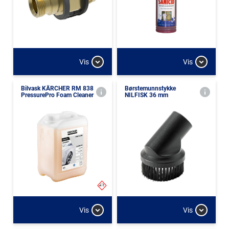
Vis
Vis
Bilvask KÄRCHER RM 838
Børstemunnstykke
PressurePro Foam Cleaner
NILFISK 36 mm
Vis
Vis