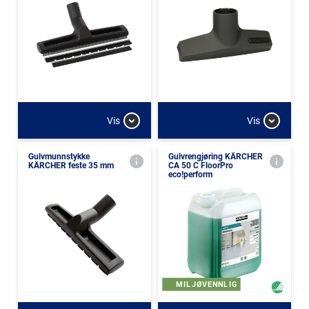
Vis
Vis
Gulvmunnstykke
Gulvrengjøring KÄRCHER
KÄRCHER feste 35 mm
CA 50 C FloorPro
eco!perform
MILJØVENNLIG