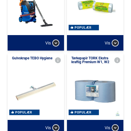
POPULÆR
Vis
Vis
Gulvskrape TEBO Hygiene
Tørkepapir TORK Ekstra
kraftig Premium W1, W2
POPULÆR
POPULÆR
Vis
Vis