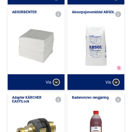
ABSORBENTER
Absorpsjonsmiddel ABSOL
Vis
Vis
Adapter KÄRCHER
Baderom/wc rengjøring
EASY!Lock