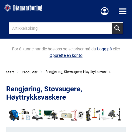
Meny
For å kunne handle hos oss og se priser må du
Logg på
eller
Opprette en konto
Rengjøring, Støvsugere, Høyttrykksvaskere
Start
Produkter
Rengjøring, Støvsugere,
Høyttrykksvaskere