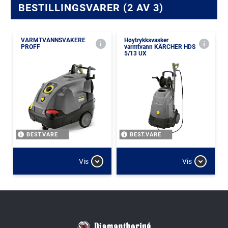
BESTILLINGSVARER (2 AV 3)
VARMTVANNSVAKERE
Høytrykksvasker
PROFF
varmtvann KÄRCHER HDS
5/13 UX
BEST.VARE
BEST.VARE
Vis
Vis