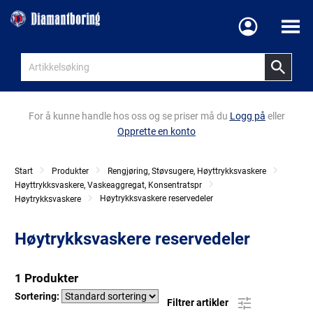
Meny
For å kunne handle hos oss og se priser må du
Logg på
eller
Opprette en konto
Start
Produkter
Rengjøring, Støvsugere, Høyttrykksvaskere
Høyttrykksvaskere, Vaskeaggregat, Konsentratspr
Høytrykksvaskere reservedeler
Høytrykksvaskere
Høytrykksvaskere reservedeler
1 Produkter
Sortering:
Filtrer artikler