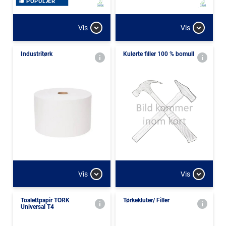
POPULÆR
Vis
Vis
Industritørk
Kulørte filler 100 % bomull
Vis
Vis
Toalettpapir TORK
Tørkekluter/ Filler
Universal T4