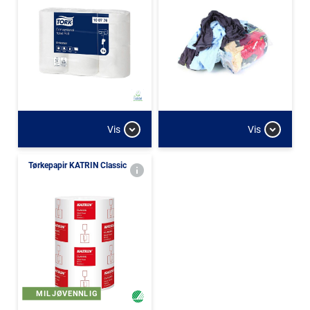
Vis
Vis
Tørkepapir KATRIN Classic
MILJØVENNLIG