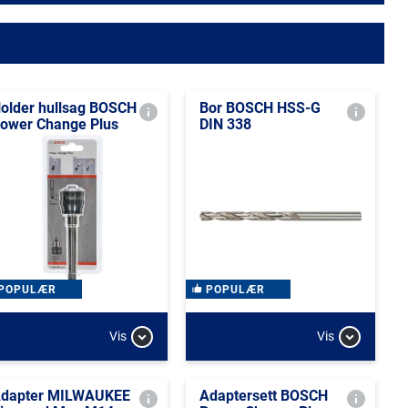
older hullsag BOSCH
Bor BOSCH HSS-G
ower Change Plus
DIN 338
POPULÆR
POPULÆR
Vis
Vis
dapter MILWAUKEE
Adaptersett BOSCH