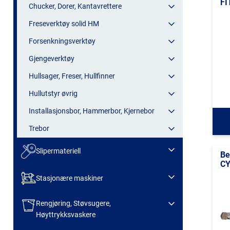
FI
Chucker, Dorer, Kantavrettere
Freseverktøy solid HM
Forsenkningsverktøy
Gjengeverktøy
Hullsager, Freser, Hullfinner
Hullutstyr øvrig
Installasjonsbor, Hammerbor, Kjernebor
Trebor
Slipermateriell
Be
CY
Stasjonære maskiner
Rengjøring, Støvsugere,
Høyttrykksvaskere