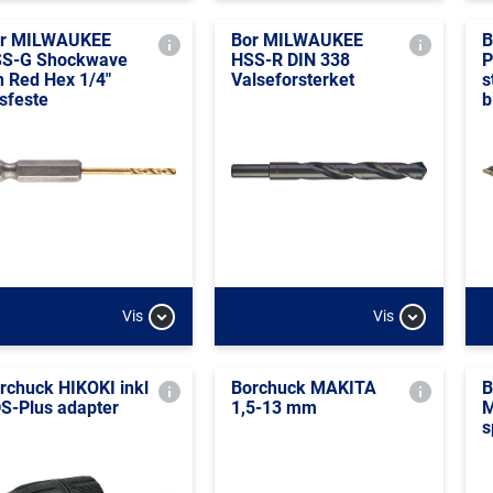
r MILWAUKEE
Bor MILWAUKEE
B
S-G Shockwave
HSS-R DIN 338
P
n Red Hex 1/4"
Valseforsterket
s
tsfeste
b
Vis
Vis
rchuck HIKOKI inkl
Borchuck MAKITA
B
S-Plus adapter
1,5-13 mm
M
s