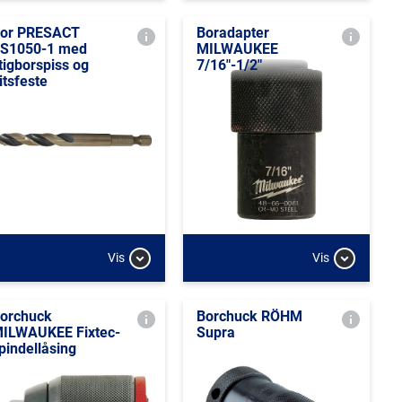
or PRESACT
Boradapter
S1050-1 med
MILWAUKEE
tigborspiss og
7/16"-1/2"
itsfeste
Vis
Vis
orchuck
Borchuck RÖHM
ILWAUKEE Fixtec-
Supra
pindellåsing