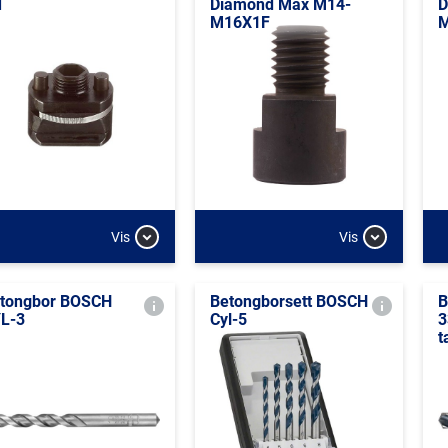
T
Diamond Max M14-
D
M16X1F
Vis
Vis
tongbor BOSCH
Betongborsett BOSCH
B
L-3
Cyl-5
3
t