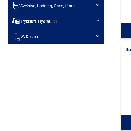
Sveising, Lodding, Gass, Utsug
Trykkluft, Hydraulikk
VVS-varer
Bo