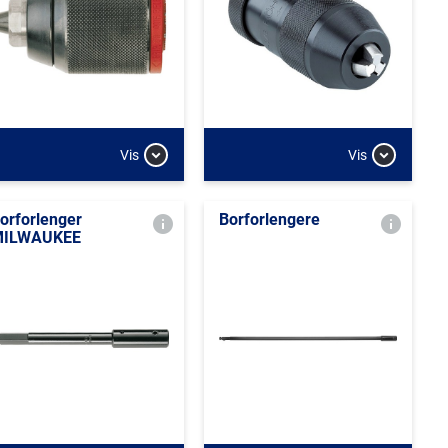
Vis
Vis
orforlenger
Borforlengere
MILWAUKEE