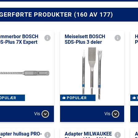
GERFØRTE PRODUKTER (160 AV 177)
ammerbor BOSCH
Meiselsett BOSCH
H
S-Plus 7X Expert
SDS-Plus 3 deler
P
OPULÆR
POPULÆR
Vis
Vis
apter hullsag PRO-
Adapter MILWAUKEE
A