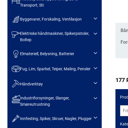
Transport, Sti
Byggevarer, Forskaling, Ventilasjon
Kate
Bån
Elektriske håndmaskiner, Spikerpistoler,
Boltep
For
Elmateriell, Belysning, Batterier
Fug, Lim, Sparkel, Teiper, Maling, Pensler
177 
Håndverktøy
Prod
Industriforsyninger, Slanger,
Smøreutrustning
Innfesting, Spiker, Skruer, Nagler, Plugger
Kate