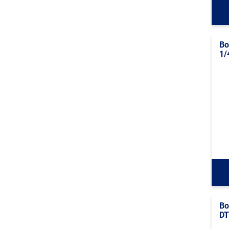
Bo
1/
Bo
DT