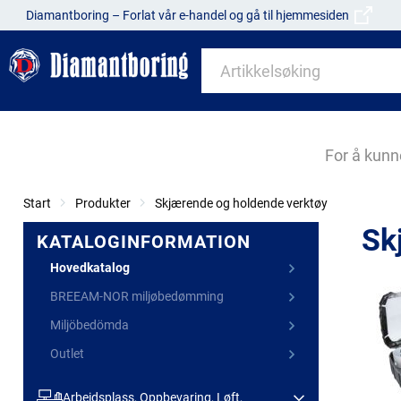
Diamantboring – Forlat vår e-handel og gå til hjemmesiden
For å kunn
Start
Produkter
Skjærende og holdende verktøy
Sk
KATALOGINFORMATION
Hovedkatalog
BREEAM-NOR miljøbedømming
Miljöbedömda
Outlet
Arbeidsplass, Oppbevaring, Løft,