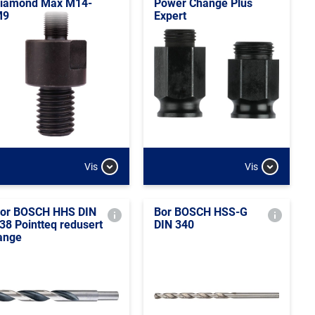
iamond Max M14-
Power Change Plus
M9
Expert
Vis
Vis
or BOSCH HHS DIN
Bor BOSCH HSS-G
38 Pointteq redusert
DIN 340
ange