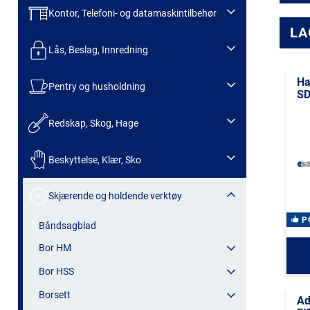
Kontor, Telefoni- og datamaskintilbehør
LA
Lås, Beslag, Innredning
H
Pentry og husholdning
SD
Redskap, Skog, Hage
Beskyttelse, Klær, Sko
Skjærende og holdende verktøy
P
Båndsagblad
Bor HM
Bor HSS
Borsett
Ad