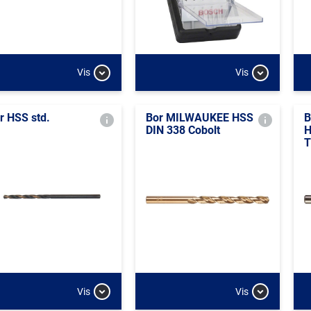
Vis
Vis
r HSS std.
Bor MILWAUKEE HSS
B
DIN 338 Cobolt
H
T
Vis
Vis