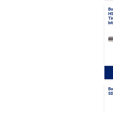
Bo
HS
Ti
bi
Bo
SD