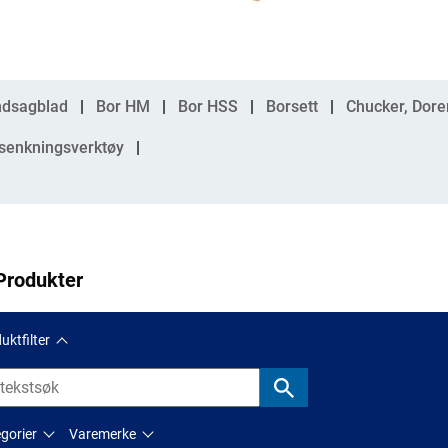
gorier
dsagblad
Bor HM
Bor HSS
Borsett
Chucker, Dore
senkningsverktøy
Produkter
uktfilter
gorier
Varemerke