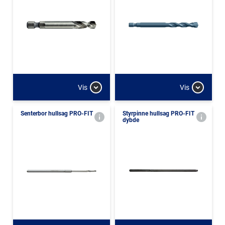
Vis
Vis
Senterbor hullsag PRO-FIT
Styrpinne hullsag PRO-FIT
dybde