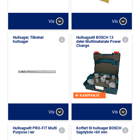
Vis
Vis
Hullsager, Tilbehør
Hullsagsett BOSCH 13
hullsager
deler Multimateriale Power
Change
KAMPANJE
Vis
Vis
Hullsagsett PRO-FIT Multi
Koffert til hullsager BOSCH
Purpose i rør
Sagdybde <60 mm