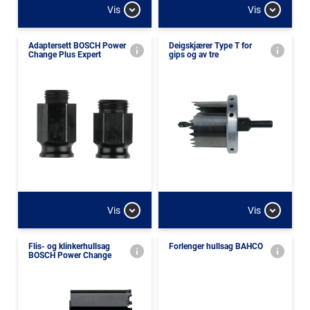
Vis
Vis
Adaptersett BOSCH Power
Deigskjærer Type T for
Change Plus Expert
gips og av tre
Vis
Vis
Flis- og klinkerhullsag
Forlenger hullsag BAHCO
BOSCH Power Change