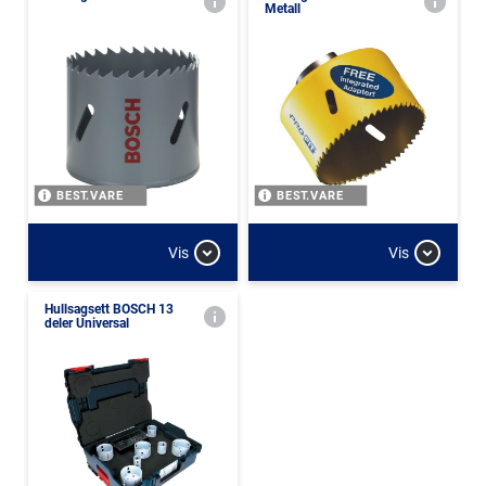
Metall
BEST.VARE
BEST.VARE
Vis
Vis
Hullsagsett BOSCH 13
deler Universal