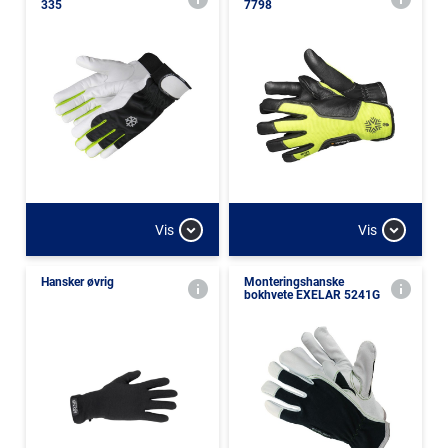
335
7798
Vis
Vis
Hansker øvrig
Monteringshanske
bokhvete EXELAR 5241G