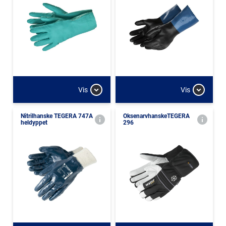
Vis
Vis
Nitrilhanske TEGERA 747A
OksenarvhanskeTEGERA
heldyppet
296