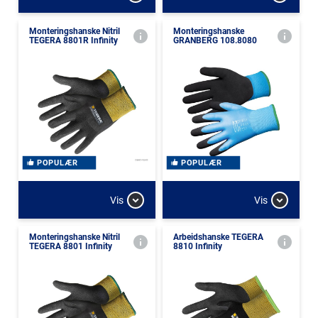
Monteringshanske Nitril
Monteringshanske
TEGERA 8801R Infinity
GRANBERG 108.8080
POPULÆR
POPULÆR
Vis
Vis
Monteringshanske Nitril
Arbeidshanske TEGERA
TEGERA 8801 Infinity
8810 Infinity