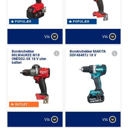
POPULÆR
POPULÆR
Vis
Vis
Borskrutrekker
Borskrutrekker MAKITA
MILWAUKEE M18
DDF484RTJ 18 V
ONEDD2-0X 18 V uten
batteri
OUTLET
Vis
Vis