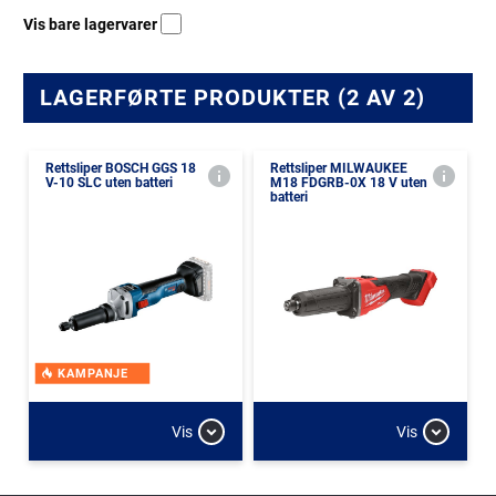
Vis bare lagervarer
LAGERFØRTE PRODUKTER (2 AV 2)
Rettsliper BOSCH GGS 18
Rettsliper MILWAUKEE
V-10 SLC uten batteri
M18 FDGRB-0X 18 V uten
batteri
KAMPANJE
Vis
Vis