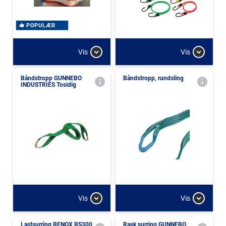
POPULÆR
Vis
Vis
Båndstropp GUNNEBO
Båndstropp, rundsling
INDUSTRIES Tosidig
Vis
Vis
Lastsurring BENOX BS300
Rask surring GUNNEBO