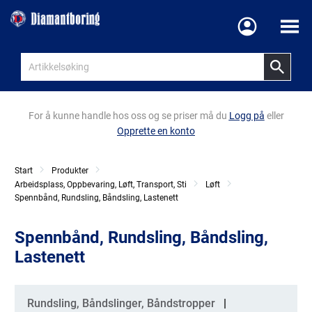
Meny
For å kunne handle hos oss og se priser må du
Logg på
eller
Opprette en konto
Start
Produkter
Arbeidsplass, Oppbevaring, Løft, Transport, Sti
Løft
Spennbånd, Rundsling, Båndsling, Lastenett
Spennbånd, Rundsling, Båndsling,
Lastenett
Kategorier
Rundsling, Båndslinger, Båndstropper